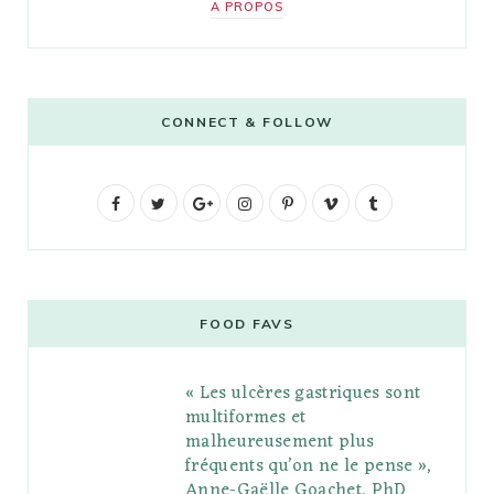
A PROPOS
CONNECT & FOLLOW
F
T
G
I
P
V
T
a
w
o
n
i
i
u
c
i
o
s
n
m
m
e
t
g
t
t
e
b
FOOD FAVS
b
t
l
a
e
o
l
« Les ulcères gastriques sont
o
e
e
g
r
r
multiformes et
o
r
P
r
e
malheureusement plus
fréquents qu’on ne le pense »,
k
l
a
s
Anne-Gaëlle Goachet, PhD