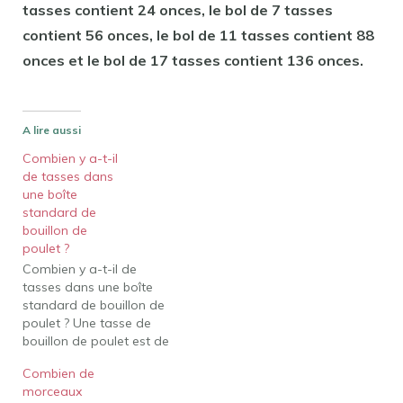
tasses contient 24 onces, le bol de 7 tasses
contient 56 onces, le bol de 11 tasses contient 88
onces et le bol de 17 tasses contient 136 onces.
A lire aussi
Combien y a-t-il
de tasses dans
une boîte
standard de
bouillon de
poulet ?
Combien y a-t-il de
tasses dans une boîte
standard de bouillon de
poulet ? Une tasse de
bouillon de poulet est de
8 onces. Seize onces
Combien de
seraient deux tasses
morceaux
Combien y a-t-il de