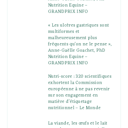
u
m
t
Nutrition Equine –
GRANDPRIX INFO
s
« Les ulcères gastriques sont
multiformes et
malheureusement plus
fréquents qu’on ne le pense »,
Anne-Gaëlle Goachet, PhD
Nutrition Equine –
GRANDPRIX INFO
Nutri-score : 320 scientifiques
exhortent la Commission
européenne à ne pas revenir
sur son engagement en
matière d’étiquetage
nutritionnel – Le Monde
La viande, les œufs et le lait