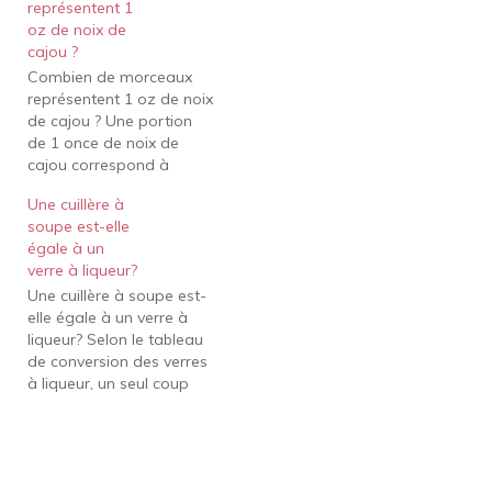
représentent 1
tasses dans une boîte de
oz de noix de
bouillon de poulet ? Dans
cajou ?
un 14,5 oz. boîte de
Combien de morceaux
bouillon de…
représentent 1 oz de noix
de cajou ? Une portion
de 1 once de noix de
cajou correspond à
environ 18 noix de cajou
Une cuillère à
entières. Les noix de
soupe est-elle
cajou sont riches en
égale à un
graisses monoinsaturées
verre à liqueur?
et polyinsaturées et
Une cuillère à soupe est-
constituent une bonne
elle égale à un verre à
source de protéines.
liqueur? Selon le tableau
Comment mesurer 1 oz…
de conversion des verres
à liqueur, un seul coup
équivaut à 3 cuillères à
soupe. Combien de
cuillères à soupe est un
shot d'alcool ? trois