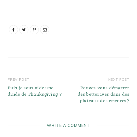
taches. Quelques petites
taches ne sont pas un
problème. Cuisinez et
mangez le chou. Puis-je
faire cuire du chou avec
des points noirs? Si vous
voyez…
PREV POST
NEXT POST
Puis-je sous vide une
Pouvez-vous démarrer
dinde de Thanksgiving ?
des betteraves dans des
plateaux de semences?
WRITE A COMMENT