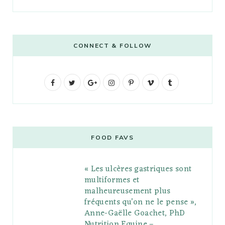
CONNECT & FOLLOW
F
T
G
I
P
V
T
a
w
o
n
i
i
u
c
i
o
s
n
m
m
e
t
g
t
t
e
b
FOOD FAVS
b
t
l
a
e
o
l
« Les ulcères gastriques sont
o
e
e
g
r
r
multiformes et
o
r
P
r
e
malheureusement plus
fréquents qu’on ne le pense »,
k
l
a
s
Anne-Gaëlle Goachet, PhD
u
m
t
Nutrition Equine –