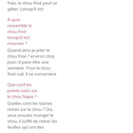
frais, le chou frisé peut se
gâter. Lorsqu'il est
correctement conservé,
À quoi
ce vert feuillu peut se
ressemble le
conserver jusqu'à deux
chou frisé
semaines au
lorsqu’il est
réfrigérateur. Bien sûr, le
mauvais ?
temps passé de la ferme
Quand dois-je jeter le
au supermarché doit être
chou frisé ? environ cinq
pris en compte.…
jours à peut-être une
semaine. Pour le chou
frisé cuit, il se conservera
de bonne qualité
Que sont les
pendant environ 3 à 4
points noirs sur
jours. C'est si vous le
le chou Napa ?
stockez correctement,
Quelles sont les taches
bien sûr. Durée de
noires sur le chou ? Oui,
conservation du chou
vous pouvez manger le
frisé.Chou frisé en sac
chou, il suffit de retirer les
(ouvert) 5…
feuilles qui ont des