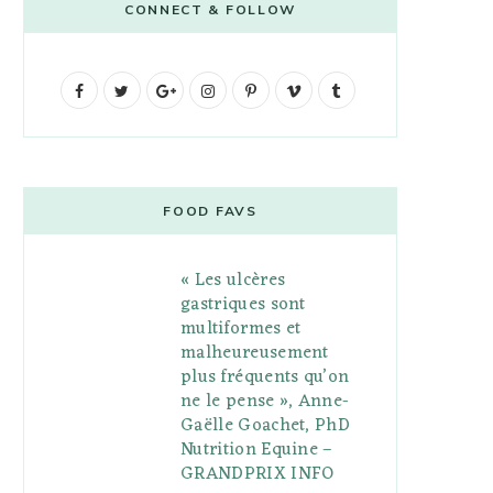
CONNECT & FOLLOW
F
T
G
I
P
V
T
a
w
o
n
i
i
u
c
i
o
s
n
m
m
e
t
g
t
t
e
b
FOOD FAVS
b
t
l
a
e
o
l
« Les ulcères
o
e
e
g
r
r
gastriques sont
o
r
P
r
e
multiformes et
malheureusement
k
l
a
s
plus fréquents qu’on
u
m
t
ne le pense », Anne-
Gaëlle Goachet, PhD
s
Nutrition Equine –
GRANDPRIX INFO