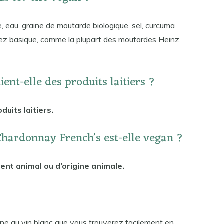
que, eau, graine de moutarde biologique, sel, curcuma
ssez basique, comme la plupart des moutardes Heinz.
ent-elle des produits laitiers ?
uits laitiers.
hardonnay French’s est-elle vegan ?
ent animal ou d’origine animale.
une au vin blanc que vous trouverez facilement en