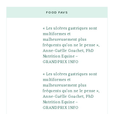
c
i
o
s
n
m
m
e
t
g
t
t
e
b
FOOD FAVS
b
t
l
a
e
o
l
« Les ulcères gastriques sont
o
e
e
g
r
r
multiformes et
o
r
P
r
e
malheureusement plus
fréquents qu’on ne le pense »,
k
l
a
s
Anne-Gaëlle Goachet, PhD
u
m
t
Nutrition Equine –
GRANDPRIX INFO
s
« Les ulcères gastriques sont
multiformes et
malheureusement plus
fréquents qu’on ne le pense »,
Anne-Gaëlle Goachet, PhD
Nutrition Equine –
GRANDPRIX INFO