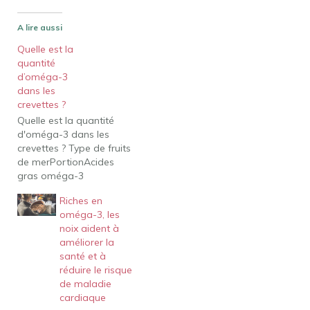
A lire aussi
Quelle est la
quantité
d’oméga-3
dans les
crevettes ?
Quelle est la quantité
d'oméga-3 dans les
crevettes ? Type de fruits
de merPortionAcides
gras oméga-3
(mg/portion)Saumon
Riches en
(d'élevage)6.0
oméga-3, les
oz4,504Sardines2.0
noix aident à
oz556Saint-Jacques3.0
améliorer la
oz310Crevettes 3.0 oz
santé et à
267 17 rangs
réduire le risque
supplémentaires Quels
de maladie
fruits de mer sont riches
cardiaque
en oméga-3 ? Les