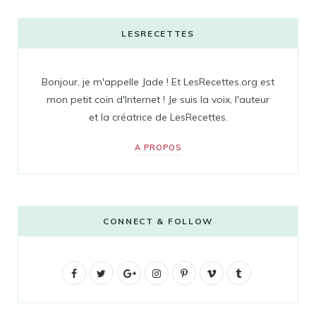
LESRECETTES
Bonjour, je m'appelle Jade ! Et LesRecettes.org est
mon petit coin d'Internet ! Je suis la voix, l'auteur
et la créatrice de LesRecettes.
A PROPOS
CONNECT & FOLLOW
F
T
G
I
P
V
T
a
w
o
n
i
i
u