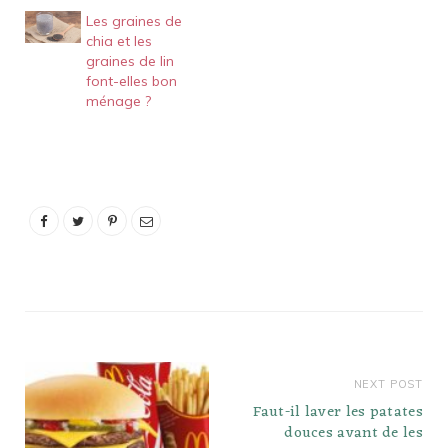
bonnes options de
Les graines de
poisson riche en oméga-
chia et les
3 comprennent :
graines de lin
Saumon. Sardine.
font-elles bon
Maquereau de…
ménage ?
NEXT POST
Faut-il laver les patates
douces avant de les