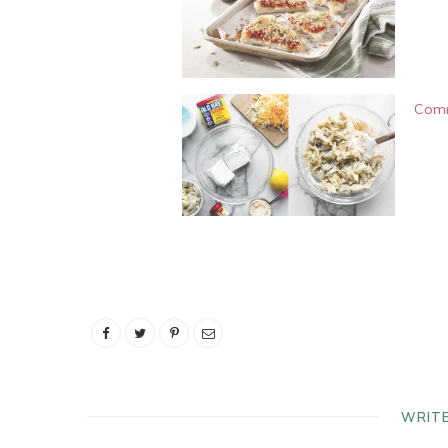
Comm
WRIT