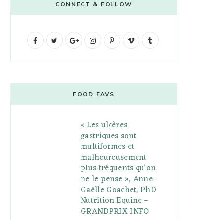
CONNECT & FOLLOW
F
T
G
I
P
V
T
a
w
o
n
i
i
u
c
i
o
s
n
m
m
e
t
g
t
t
e
b
FOOD FAVS
b
t
l
a
e
o
l
« Les ulcères
o
e
e
g
r
r
gastriques sont
o
r
P
r
e
multiformes et
malheureusement
k
l
a
s
plus fréquents qu’on
u
m
t
ne le pense », Anne-
Gaëlle Goachet, PhD
s
Nutrition Equine –
GRANDPRIX INFO