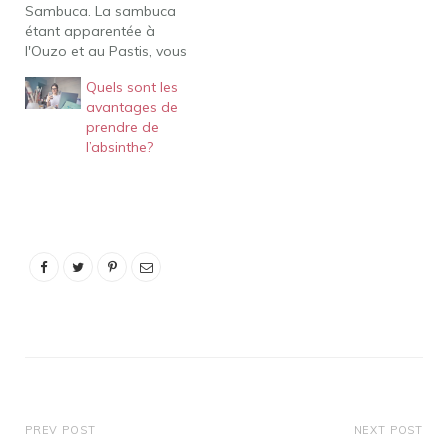
Sambuca. La sambuca
étant apparentée à
l'Ouzo et au Pastis, vous
pouvez l'utiliser comme
Quels sont les
substitut de Pernod en
avantages de
cuisine, notamment si
prendre de
vous souhaitez un goût
l’absinthe?
similaire. La sambuca
blanche est la variété la
plus courante,
généralement incolore.
Quelle est la saveur…
PREV POST
NEXT POST