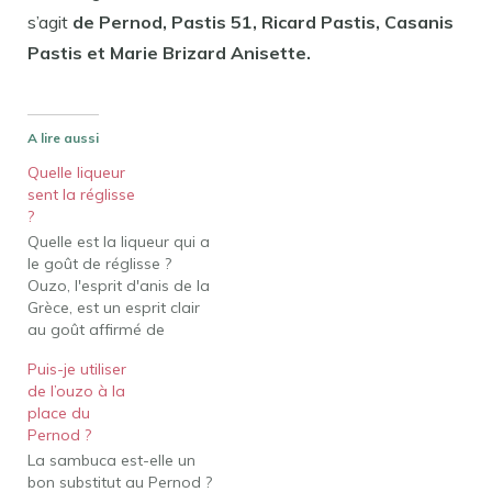
s’agit
de Pernod, Pastis 51, Ricard Pastis, Casanis
Pastis et Marie Brizard Anisette.
A lire aussi
Quelle liqueur
sent la réglisse
?
Quelle est la liqueur qui a
le goût de réglisse ?
Ouzo, l'esprit d'anis de la
Grèce, est un esprit clair
au goût affirmé de
réglisse qui se situe
Puis-je utiliser
autour de la plage de
de l’ouzo à la
40% ABV (selon la loi, il
place du
doit être d'au moins
Pernod ?
37,5% ABV, ou 75
La sambuca est-elle un
preuve). Quelle…
bon substitut au Pernod ?