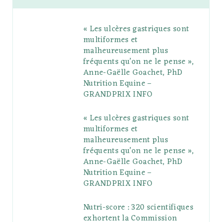
b
t
l
a
e
o
l
« Les ulcères gastriques sont
o
e
e
g
r
r
multiformes et
o
r
P
r
e
malheureusement plus
fréquents qu’on ne le pense »,
k
l
a
s
Anne-Gaëlle Goachet, PhD
u
m
t
Nutrition Equine –
GRANDPRIX INFO
s
« Les ulcères gastriques sont
multiformes et
malheureusement plus
fréquents qu’on ne le pense »,
Anne-Gaëlle Goachet, PhD
Nutrition Equine –
GRANDPRIX INFO
Nutri-score : 320 scientifiques
exhortent la Commission