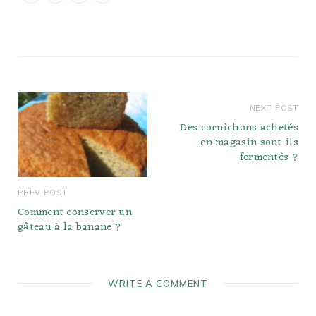
marinés. Salade de
betterave crue épicée
avec agrumes, oignons
verts et…
NEXT POST
Des cornichons achetés
en magasin sont-ils
fermentés ?
PREV POST
Comment conserver un
gâteau à la banane ?
WRITE A COMMENT