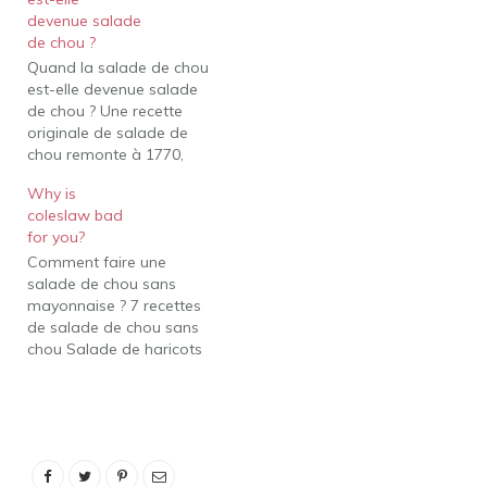
devenue salade
de chou ?
Quand la salade de chou
est-elle devenue salade
de chou ? Une recette
originale de salade de
chou remonte à 1770,
dans le livre de cuisine
Why is
The Sensible Cook: Dutch
coleslaw bad
Foodways in the Old and
for you?
New World. A l'intérieur,
Comment faire une
l'auteur attribue la
salade de chou sans
recette à sa logeuse
mayonnaise ? 7 recettes
hollandaise. Elle a
de salade de chou sans
mélangé…
chou Salade de haricots
verts. Salade de brocoli
croustillant. Salade de
choux de Bruxelles
citronnée. Salade de
céleri avec Edamame.
Salade de poivrons