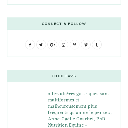
CONNECT & FOLLOW
F
T
G
I
P
V
T
a
w
o
n
i
i
u
c
i
o
s
n
m
m
e
t
g
t
t
e
b
FOOD FAVS
b
t
l
a
e
o
l
« Les ulcères gastriques sont
o
e
e
g
r
r
multiformes et
o
r
P
r
e
malheureusement plus
fréquents qu’on ne le pense »,
k
l
a
s
Anne-Gaëlle Goachet, PhD
u
m
t
Nutrition Equine –