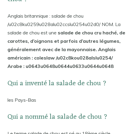
Anglais britannique : salade de chou
/u02c8ku0259u028alu02ccslu0254u02d0/ NOM. La
salade de chou est une
salade de chou cru haché, de
carottes, d’oignons et parfois d’autres légumes,
généralement avec de la mayonnaise. Anglais
américain : coleslaw /u02c8kou028alslu0254/
Arabe : u0643u0648u0644u0633u0644u0648
Qui a inventé la salade de chou ?
les Pays-Bas
Qui a nommé la salade de chou ?
Le terme salade de chou est né au 18ème siècle