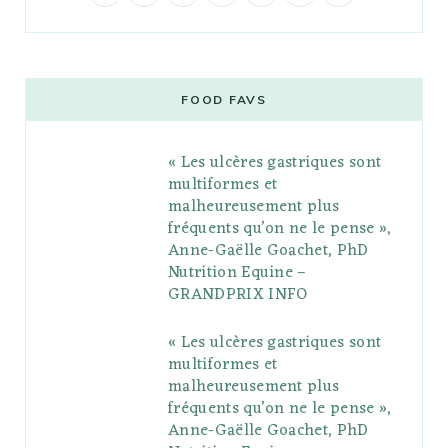
a
w
o
n
i
i
u
c
i
o
s
n
m
m
e
t
g
t
t
e
b
FOOD FAVS
b
t
l
a
e
o
l
« Les ulcères gastriques sont
o
e
e
g
r
r
multiformes et
o
r
P
r
e
malheureusement plus
fréquents qu’on ne le pense »,
k
l
a
s
Anne-Gaëlle Goachet, PhD
u
m
t
Nutrition Equine –
GRANDPRIX INFO
s
« Les ulcères gastriques sont
multiformes et
malheureusement plus
fréquents qu’on ne le pense »,
Anne-Gaëlle Goachet, PhD