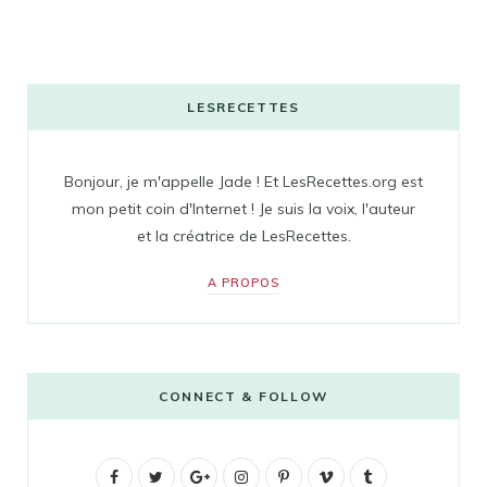
LESRECETTES
Bonjour, je m'appelle Jade ! Et LesRecettes.org est
mon petit coin d'Internet ! Je suis la voix, l'auteur
et la créatrice de LesRecettes.
A PROPOS
CONNECT & FOLLOW
F
T
G
I
P
V
T