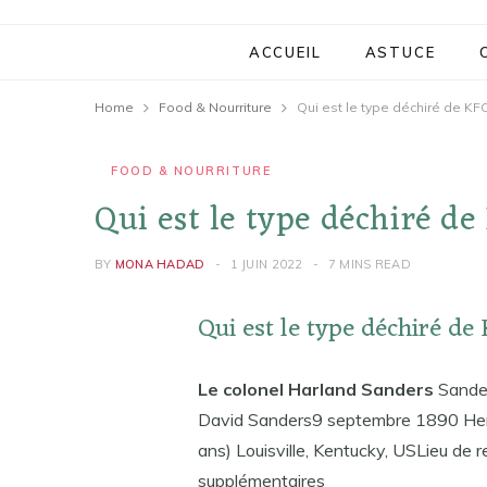
ACCUEIL
ASTUCE
Home
Food & Nourriture
Qui est le type déchiré de KFC
FOOD & NOURRITURE
Qui est le type déchiré de
BY
MONA HADAD
1 JUIN 2022
7 MINS READ
Qui est le type déchiré de
Le colonel Harland Sanders
Sander
David Sanders9 septembre 1890 Hen
ans) Louisville, Kentucky, USLieu de 
supplémentaires