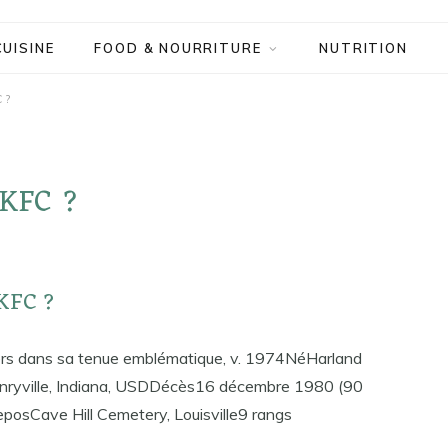
CUISINE
FOOD & NOURRITURE
NUTRITION
 ?
 KFC ?
 KFC ?
s dans sa tenue emblématique, v. 1974NéHarland
ryville, Indiana, USDDécès16 décembre 1980 (90
reposCave Hill Cemetery, Louisville9 rangs