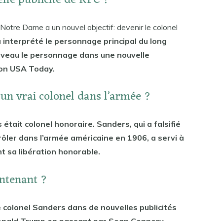
elle publicité de KFC ?
otre Dame a un nouvel objectif: devenir le colonel
 interprété le personnage principal du long
uveau le personnage dans une nouvelle
lon USA Today.
l un vrai colonel dans l’armée ?
était colonel honoraire. Sanders, qui a falsifié
rôler dans l’armée américaine en 1906, a servi à
t sa libération honorable.
intenant ?
 colonel Sanders dans de nouvelles publicités
Donald Trump en passant par Sean Connery,