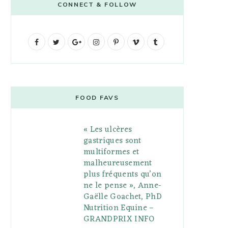
CONNECT & FOLLOW
F
T
G
I
P
V
T
a
w
o
n
i
i
u
c
i
o
s
n
m
m
e
t
g
t
t
e
b
FOOD FAVS
b
t
l
a
e
o
l
« Les ulcères
o
e
e
g
r
r
gastriques sont
o
r
P
r
e
multiformes et
malheureusement
k
l
a
s
plus fréquents qu’on
u
m
t
ne le pense », Anne-
Gaëlle Goachet, PhD
s
Nutrition Equine –
GRANDPRIX INFO