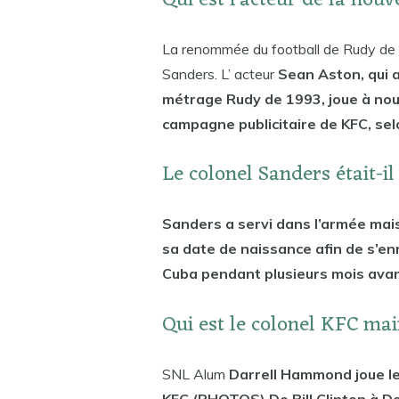
Qui est l’acteur de la nouv
La renommée du football de Rudy de N
Sanders. L’ acteur
Sean Aston, qui a
métrage Rudy de 1993, joue à no
campagne publicitaire de KFC, se
Le colonel Sanders était-i
Sanders a servi dans l’armée mais 
sa date de naissance afin de s’en
Cuba pendant plusieurs mois avan
Qui est le colonel KFC ma
SNL Alum
Darrell Hammond joue le
KFC (PHOTOS) De Bill Clinton à 