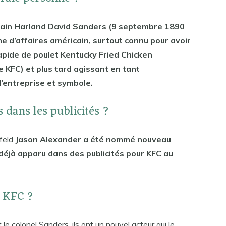
cain Harland David Sanders (9 septembre 1890
 d’affaires américain, surtout connu pour avoir
apide de poulet Kentucky Fried Chicken
 KFC) et plus tard agissant en tant
’entreprise et symbole.
s dans les publicités ?
nfeld
Jason Alexander a été nommé nouveau
déjà apparu dans des publicités pour KFC au
e KFC ?
le colonel Sanders, ils ont un nouvel acteur qui le