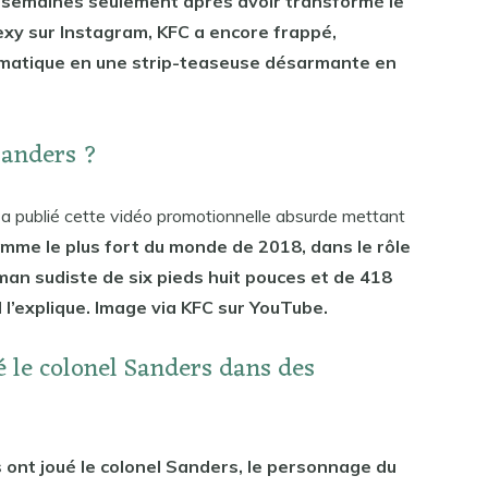
 semaines seulement après avoir transformé le
exy sur Instagram, KFC a encore frappé,
matique en une strip-teaseuse désarmante en
Sanders ?
t a publié cette vidéo promotionnelle absurde mettant
omme le plus fort du monde de 2018, dans le rôle
an sudiste de six pieds huit pouces et de 418
il l’explique. Image via KFC sur YouTube.
é le colonel Sanders dans des
s ont joué le colonel Sanders, le personnage du