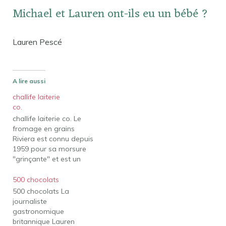
Michael et Lauren ont-ils eu un bébé ?
Lauren Pescé
A lire aussi
challife laiterie
co.
challife laiterie co. Le
fromage en grains
Riviera est connu depuis
1959 pour sa morsure
"grinçante" et est un
ingrédient de base de la
sauce. Mais aujourd'hui,
500 chocolats
la Riviera, c'est toute une
500 chocolats La
famille de fromages à
journaliste
croquer, à partager et à
gastronomique
savourer. Laiterie
britannique Lauren