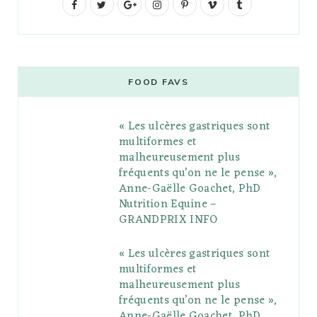
F
T
G
I
P
V
T
a
w
o
n
i
i
u
c
i
o
s
n
m
m
e
t
g
t
t
e
b
FOOD FAVS
b
t
l
a
e
o
l
« Les ulcères gastriques sont
o
e
e
g
r
r
multiformes et
o
r
P
r
e
malheureusement plus
fréquents qu’on ne le pense »,
k
l
a
s
Anne-Gaëlle Goachet, PhD
u
m
t
Nutrition Equine –
GRANDPRIX INFO
s
« Les ulcères gastriques sont
multiformes et
malheureusement plus
fréquents qu’on ne le pense »,
Anne-Gaëlle Goachet, PhD