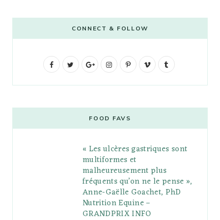
CONNECT & FOLLOW
F
T
G
I
P
V
T
a
w
o
n
i
i
u
c
i
o
s
n
m
m
e
t
g
t
t
e
b
FOOD FAVS
b
t
l
a
e
o
l
« Les ulcères gastriques sont
o
e
e
g
r
r
multiformes et
o
r
P
r
e
malheureusement plus
fréquents qu’on ne le pense »,
k
l
a
s
Anne-Gaëlle Goachet, PhD
u
m
t
Nutrition Equine –
GRANDPRIX INFO
s