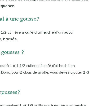
équence.
gal à une gousse?
,
1/2 cuillère à café d’ail haché d’un bocal
e, hachée.
2 gousses ?
aut à 1 à 1 1/2 cuillères à café d’ail haché en
s. Donc, pour 2 clous de girofle, vous devez ajouter
2-3
 gousses?
ront environ
1 et 1/3 cuillères à soupe d’ail haché.