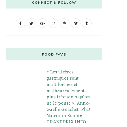
CONNECT & FOLLOW
F
T
G
I
P
V
T
a
w
o
n
i
i
u
c
i
o
s
n
m
m
e
t
g
t
t
e
b
FOOD FAVS
b
t
l
a
e
o
l
« Les ulcères
o
e
e
g
r
r
gastriques sont
o
r
P
r
e
multiformes et
malheureusement
k
l
a
s
plus fréquents qu’on
u
m
t
ne le pense », Anne-
Gaëlle Goachet, PhD
s
Nutrition Equine –
GRANDPRIX INFO