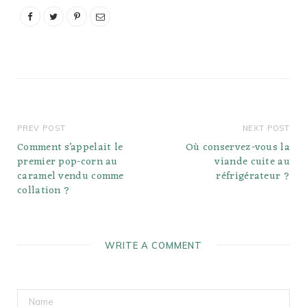
urad est le gramme noir.
Quel légume ou fruit
commence par U ? Ougli.
…
PREV POST
NEXT POST
Comment s’appelait le
Où conservez-vous la
premier pop-corn au
viande cuite au
caramel vendu comme
réfrigérateur ?
collation ?
WRITE A COMMENT