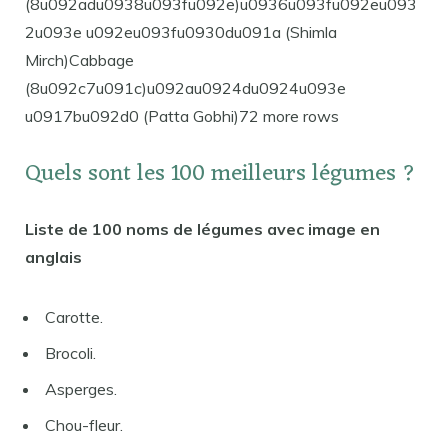
(8u092adu0938u093fu092e)u0936u093fu092eu093
2u093e u092eu093fu0930du091a (Shimla
Mirch)Cabbage
(8u092c7u091c)u092au0924du0924u093e
u0917bu092d0 (Patta Gobhi)72 more rows
Quels sont les 100 meilleurs légumes ?
Liste de 100 noms de légumes avec image en
anglais
Carotte.
Brocoli.
Asperges.
Chou-fleur.