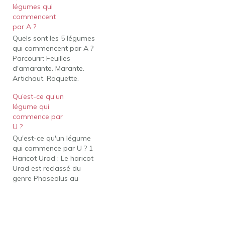
légumes qui
connu sous le nom de
commencent
chikoo. Qu'est-ce qu'un
par A ?
légume qui commence
Quels sont les 5 légumes
par un ? Asperges.
qui commencent par A ?
L'asperge est un
Parcourir: Feuilles
légume…
d'amarante. Marante.
Artichaut. Roquette.
Asperges. Pousses de
Qu’est-ce qu’un
bambou. Haricots verts.
légume qui
Betteraves. Pouvez-vous
commence par
me donner une liste de
U ?
légumes? Liste des
Qu'est-ce qu'un légume
légumes artichaut.
qui commence par U ? 1
l'aubergine (aubergine)
Haricot Urad : Le haricot
biologiquement un fruit
Urad est reclassé du
mais taxée comme un
genre Phaseolus au
légume. asperges.
genre Vigna. C'est un
légumineuses. germes de
haricot cultivé dans le
luzerne. germes…
sous-continent indien. Un
autre nom du haricot