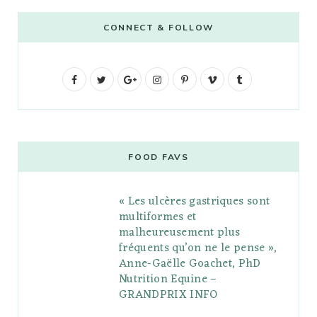
CONNECT & FOLLOW
F
T
G
I
P
V
T
a
w
o
n
i
i
u
c
i
o
s
n
m
m
e
t
g
t
t
e
b
FOOD FAVS
b
t
l
a
e
o
l
« Les ulcères gastriques sont
o
e
e
g
r
r
multiformes et
o
r
P
r
e
malheureusement plus
fréquents qu’on ne le pense »,
k
l
a
s
Anne-Gaëlle Goachet, PhD
u
m
t
Nutrition Equine –
GRANDPRIX INFO
s