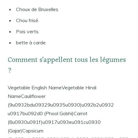
Choux de Bruxelles.
Chou frisé.
Pois verts.
bette à carde.
Comment s’appellent tous les légumes
?
Vegetable English NameVegetable Hindi
NameCauliflower
(9u0932bdu09329u0935u0930)u092b2u0932
u0917bu092d0 (Phool Gobhi)Carrot
(8u0930u091f)u0917u093eu091cu0930
(Gajar)Capsicum