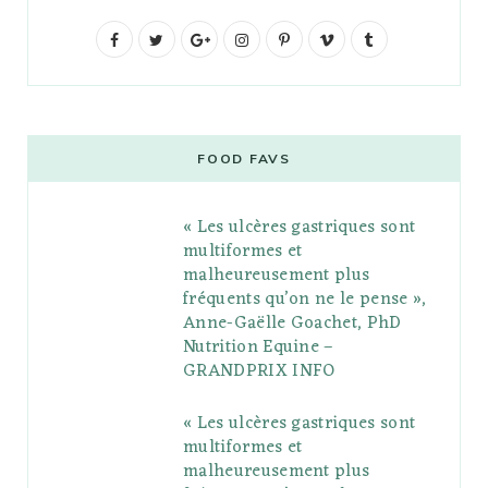
F
T
G
I
P
V
T
a
w
o
n
i
i
u
c
i
o
s
n
m
m
e
t
g
t
t
e
b
FOOD FAVS
b
t
l
a
e
o
l
« Les ulcères gastriques sont
o
e
e
g
r
r
multiformes et
o
r
P
r
e
malheureusement plus
fréquents qu’on ne le pense »,
k
l
a
s
Anne-Gaëlle Goachet, PhD
u
m
t
Nutrition Equine –
GRANDPRIX INFO
s
« Les ulcères gastriques sont
multiformes et
malheureusement plus