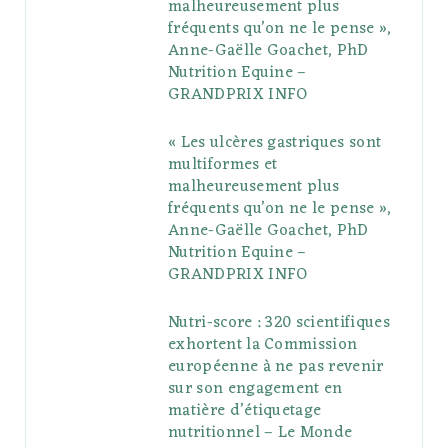
malheureusement plus
fréquents qu’on ne le pense »,
k
l
a
s
Anne-Gaëlle Goachet, PhD
u
m
t
Nutrition Equine –
GRANDPRIX INFO
s
« Les ulcères gastriques sont
multiformes et
malheureusement plus
fréquents qu’on ne le pense »,
Anne-Gaëlle Goachet, PhD
Nutrition Equine –
GRANDPRIX INFO
Nutri-score : 320 scientifiques
exhortent la Commission
européenne à ne pas revenir
sur son engagement en
matière d’étiquetage
nutritionnel – Le Monde