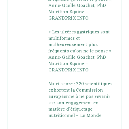
Anne-Gaëlle Goachet, PhD
u
m
t
Nutrition Equine –
GRANDPRIX INFO
s
« Les ulcères gastriques sont
multiformes et
malheureusement plus
fréquents qu’on ne le pense »,
Anne-Gaëlle Goachet, PhD
Nutrition Equine –
GRANDPRIX INFO
Nutri-score : 320 scientifiques
exhortent la Commission
européenne à ne pas revenir
sur son engagement en
matière d’étiquetage
nutritionnel – Le Monde