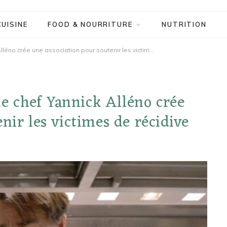
CUISINE
FOOD & NOURRITURE
NUTRITION
Après la mort de son fils, le chef Yannick Alléno crée une association pour soutenir les victimes de récidive
 le chef Yannick Alléno crée
nir les victimes de récidive