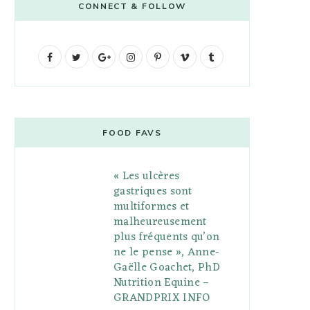
CONNECT & FOLLOW
F
T
G
I
P
V
T
a
w
o
n
i
i
u
c
i
o
s
n
m
m
e
t
g
t
t
e
b
FOOD FAVS
b
t
l
a
e
o
l
« Les ulcères
o
e
e
g
r
r
gastriques sont
o
r
P
r
e
multiformes et
malheureusement
k
l
a
s
plus fréquents qu’on
u
m
t
ne le pense », Anne-
Gaëlle Goachet, PhD
s
Nutrition Equine –
GRANDPRIX INFO