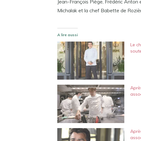
Jean-François Piège, Frédéric Anton 
Michalak et la chef Babette de Roziè
A lire aussi
Le c
soute
Après
assoc
Après
assoc