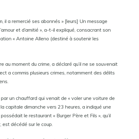
 il a remercié ses abonnés » [leurs] Un message
mour et d’amitié », a-t-il expliqué, consacrant son
iation « Antoine Alleno (destiné à soutenir les
vre au moment du crime, a déclaré qu’il ne se souvenait
spect a commis plusieurs crimes, notamment des délits
ens.
par un chauffard qui venait de « voler une voiture de
 la capitale dimanche vers 23 heures, a indiqué une
possédait le restaurant « Burger Père et Fils », qu’il
, est décédé sur le coup.