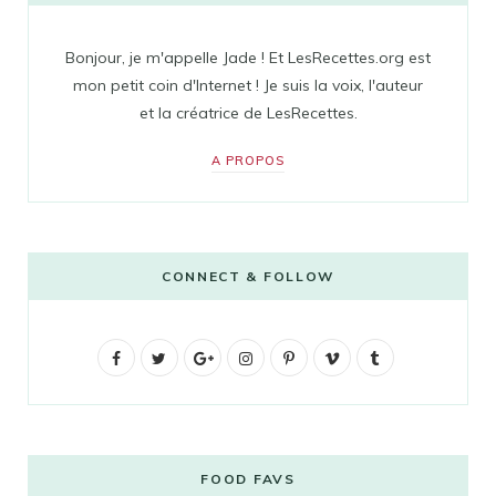
Bonjour, je m'appelle Jade ! Et LesRecettes.org est
mon petit coin d'Internet ! Je suis la voix, l'auteur
et la créatrice de LesRecettes.
A PROPOS
CONNECT & FOLLOW
F
T
G
I
P
V
T
a
w
o
n
i
i
u
c
i
o
s
n
m
m
e
t
g
t
t
e
b
FOOD FAVS