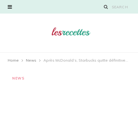
Home
News
Après McDonald’s, Starbucks quitte définitivement la Russie, fermant ses 130 cafés sous licence
NEWS