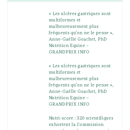
b
t
l
a
e
o
l
« Les ulcères gastriques sont
o
e
e
g
r
r
multiformes et
o
r
P
r
e
malheureusement plus
fréquents qu’on ne le pense »,
k
l
a
s
Anne-Gaëlle Goachet, PhD
u
m
t
Nutrition Equine –
GRANDPRIX INFO
s
« Les ulcères gastriques sont
multiformes et
malheureusement plus
fréquents qu’on ne le pense »,
Anne-Gaëlle Goachet, PhD
Nutrition Equine –
GRANDPRIX INFO
Nutri-score : 320 scientifiques
exhortent la Commission