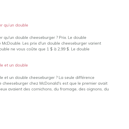
er qu’un double
er qu'un double cheeseburger ? Prix. Le double
e McDouble. Les prix d'un double cheeseburger varient
Double ne vous coûte que 1 $ à 2,99 $. Le double
le et un double
le et un double cheeseburger ? La seule différence
e cheeseburger chez McDonald's est que le premier avait
eux avaient des cornichons, du fromage, des oignons, du