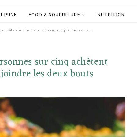
CUISINE
FOOD & NOURRITURE
NUTRITION
Au Royaume-Uni, deux personnes sur cinq achètent moins de nourriture pour joindre les deux bouts
sonnes sur cinq achètent
joindre les deux bouts