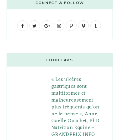
CONNECT & FOLLOW
F
T
G
I
P
V
T
a
w
o
n
i
i
u
c
i
o
s
n
m
m
e
t
g
t
t
e
b
FOOD FAVS
b
t
l
a
e
o
l
« Les ulcères
o
e
e
g
r
r
gastriques sont
o
r
P
r
e
multiformes et
malheureusement
k
l
a
s
plus fréquents qu’on
u
m
t
ne le pense », Anne-
Gaëlle Goachet, PhD
s
Nutrition Equine –
GRANDPRIX INFO