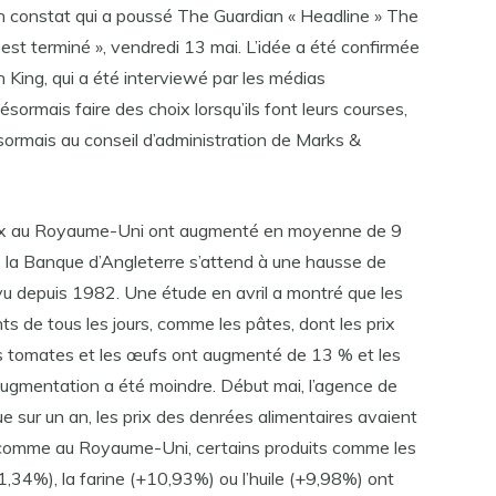
: un constat qui a poussé The Guardian « Headline » The
 est terminé », vendredi 13 mai. L’idée a été confirmée
in King, qui a été interviewé par les médias
sormais faire des choix lorsqu’ils font leurs courses,
ésormais au conseil d’administration de Marks &
rix au Royaume-Uni ont augmenté en moyenne de 9
e la Banque d’Angleterre s’attend à une hausse de
vu depuis 1982. Une étude en avril a montré que les
ts de tous les jours, comme les pâtes, dont les prix
s tomates et les œufs ont augmenté de 13 % et les
’augmentation a été moindre. Début mai, l’agence de
ue sur un an, les prix des denrées alimentaires avaient
omme au Royaume-Uni, certains produits comme les
,34%), la farine (+10,93%) ou l’huile (+9,98%) ont