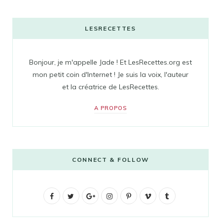
LESRECETTES
Bonjour, je m'appelle Jade ! Et LesRecettes.org est
mon petit coin d'Internet ! Je suis la voix, l'auteur
et la créatrice de LesRecettes.
A PROPOS
CONNECT & FOLLOW
F
T
G
I
P
V
T
a
w
o
n
i
i
u