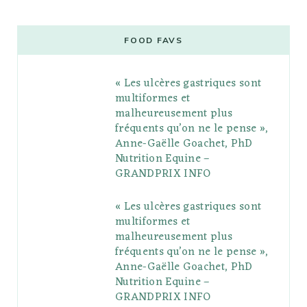
c
i
o
s
n
m
m
e
t
g
t
t
e
b
FOOD FAVS
b
t
l
a
e
o
l
« Les ulcères gastriques sont
o
e
e
g
r
r
multiformes et
o
r
P
r
e
malheureusement plus
fréquents qu’on ne le pense »,
k
l
a
s
Anne-Gaëlle Goachet, PhD
u
m
t
Nutrition Equine –
GRANDPRIX INFO
s
« Les ulcères gastriques sont
multiformes et
malheureusement plus
fréquents qu’on ne le pense »,
Anne-Gaëlle Goachet, PhD
Nutrition Equine –
GRANDPRIX INFO