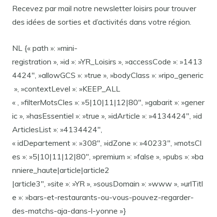
Recevez par mail notre newsletter loisirs pour trouver
des idées de sorties et d’activités dans votre région.
NL {« path »: »mini-
registration », »id »: »YR_Loisirs », »accessCode »: »1413
4424″, »allowGCS »: »true », »bodyClass »: »ripo_generic
», »contextLevel »: »KEEP_ALL
« , »filterMotsCles »: »5|10|11|12|80″, »gabarit »: »gener
ic », »hasEssentiel »: »true », »idArticle »: »4134424″, »id
ArticlesList »: »4134424″,
« idDepartement »: »308″, »idZone »: »40233″, »motsCl
es »: »5|10|11|12|80″, »premium »: »false », »pubs »: »ba
nniere_haute|article|article2
|article3″, »site »: »YR », »sousDomain »: »www », »urlTitl
e »: »bars-et-restaurants-ou-vous-pouvez-regarder-
des-matchs-aja-dans-l-yonne »}