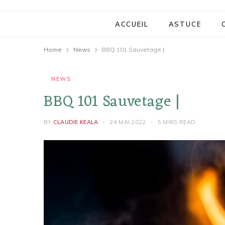
ACCUEIL
ASTUCE
Home
News
BBQ 101 Sauvetage |
NEWS
BBQ 101 Sauvetage |
BY
CLAUDIE KEALA
24 MAI 2022
5 MINS READ