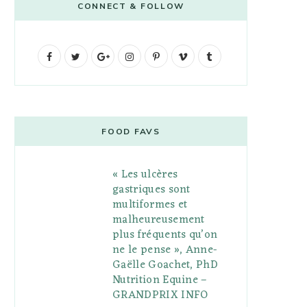
CONNECT & FOLLOW
F
T
G
I
P
V
T
a
w
o
n
i
i
u
c
i
o
s
n
m
m
e
t
g
t
t
e
b
FOOD FAVS
b
t
l
a
e
o
l
« Les ulcères
o
e
e
g
r
r
gastriques sont
o
r
P
r
e
multiformes et
malheureusement
k
l
a
s
plus fréquents qu’on
u
m
t
ne le pense », Anne-
Gaëlle Goachet, PhD
s
Nutrition Equine –
GRANDPRIX INFO