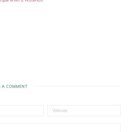
rque enfin à Waterloo
E A COMMENT