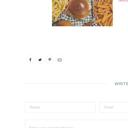
déba
WRIT