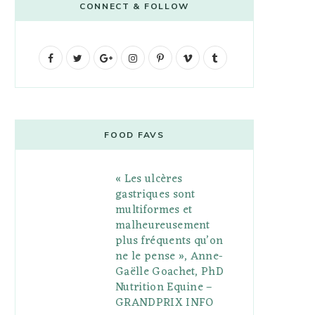
CONNECT & FOLLOW
F
T
G
I
P
V
T
a
w
o
n
i
i
u
c
i
o
s
n
m
m
e
t
g
t
t
e
b
FOOD FAVS
b
t
l
a
e
o
l
« Les ulcères
o
e
e
g
r
r
gastriques sont
o
r
P
r
e
multiformes et
malheureusement
k
l
a
s
plus fréquents qu’on
u
m
t
ne le pense », Anne-
Gaëlle Goachet, PhD
s
Nutrition Equine –
GRANDPRIX INFO