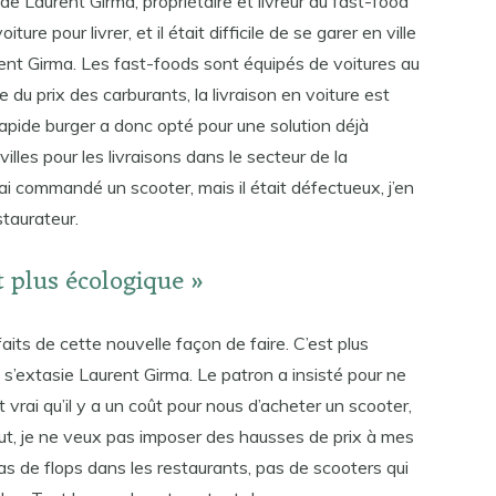
de Laurent Girma, propriétaire et livreur du fast-food
iture pour livrer, et il était difficile de se garer en ville
nt Girma. Les fast-foods sont équipés de voitures au
du prix des carburants, la livraison en voiture est
apide burger a donc opté pour une solution déjà
les pour les livraisons dans le secteur de la
J’ai commandé un scooter, mais il était défectueux, j’en
staurateur.
et plus écologique »
aits de cette nouvelle façon de faire. C’est plus
», s’extasie Laurent Girma. Le patron a insisté pour ne
st vrai qu’il y a un coût pour nous d’acheter un scooter,
ut, je ne veux pas imposer des hausses de prix à mes
 pas de flops dans les restaurants, pas de scooters qui