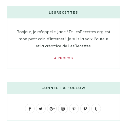
LESRECETTES
Bonjour, je m'appelle Jade ! Et LesRecettes.org est
mon petit coin d'Internet ! Je suis la voix, l'auteur
et la créatrice de LesRecettes.
A PROPOS
CONNECT & FOLLOW
F
T
G
I
P
V
T
a
w
o
n
i
i
u