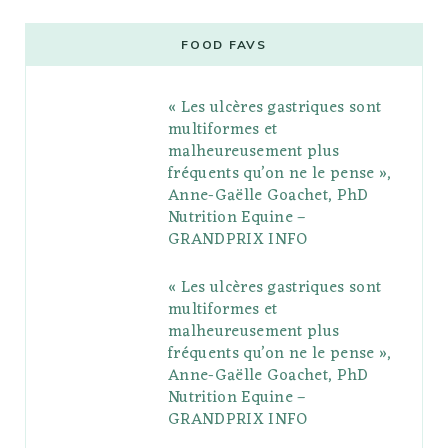
c
i
o
s
n
m
m
e
t
g
t
t
e
b
FOOD FAVS
b
t
l
a
e
o
l
« Les ulcères gastriques sont
o
e
e
g
r
r
multiformes et
o
r
P
r
e
malheureusement plus
fréquents qu’on ne le pense »,
k
l
a
s
Anne-Gaëlle Goachet, PhD
u
m
t
Nutrition Equine –
GRANDPRIX INFO
s
« Les ulcères gastriques sont
multiformes et
malheureusement plus
fréquents qu’on ne le pense »,
Anne-Gaëlle Goachet, PhD
Nutrition Equine –
GRANDPRIX INFO