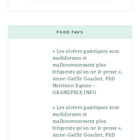
a
w
o
n
i
i
u
c
i
o
s
n
m
m
e
t
g
t
t
e
b
FOOD FAVS
b
t
l
a
e
o
l
« Les ulcères gastriques sont
o
e
e
g
r
r
multiformes et
o
r
P
r
e
malheureusement plus
fréquents qu’on ne le pense »,
k
l
a
s
Anne-Gaëlle Goachet, PhD
u
m
t
Nutrition Equine –
GRANDPRIX INFO
s
« Les ulcères gastriques sont
multiformes et
malheureusement plus
fréquents qu’on ne le pense »,
Anne-Gaëlle Goachet, PhD