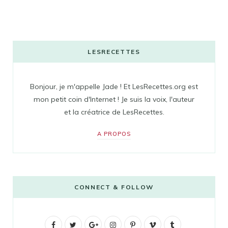
LESRECETTES
Bonjour, je m'appelle Jade ! Et LesRecettes.org est
mon petit coin d'Internet ! Je suis la voix, l'auteur
et la créatrice de LesRecettes.
A PROPOS
CONNECT & FOLLOW
F
T
G
I
P
V
T