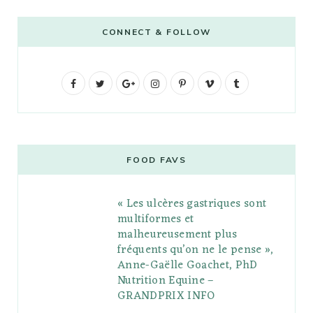
CONNECT & FOLLOW
F
T
G
I
P
V
T
a
w
o
n
i
i
u
c
i
o
s
n
m
m
e
t
g
t
t
e
b
FOOD FAVS
b
t
l
a
e
o
l
« Les ulcères gastriques sont
o
e
e
g
r
r
multiformes et
o
r
P
r
e
malheureusement plus
fréquents qu’on ne le pense »,
k
l
a
s
Anne-Gaëlle Goachet, PhD
u
m
t
Nutrition Equine –
GRANDPRIX INFO
s