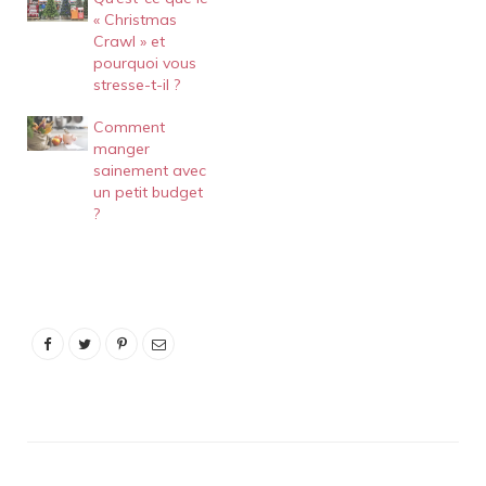
pour limiter l'impact de
« Christmas
l'inflation sur vos achats
Crawl » et
alimentaires - Edition du
pourquoi vous
soir Ouest-Fra Édition du
stresse-t-il ?
soirNos conseils pour
épargner son panier à
Comment
Issoire (Puy-de-Dôme)
manger
MontagneInflation…
sainement avec
un petit budget
?