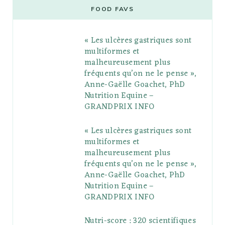
e
t
g
t
t
e
b
FOOD FAVS
b
t
l
a
e
o
l
« Les ulcères gastriques sont
o
e
e
g
r
r
multiformes et
o
r
P
r
e
malheureusement plus
fréquents qu’on ne le pense »,
k
l
a
s
Anne-Gaëlle Goachet, PhD
u
m
t
Nutrition Equine –
GRANDPRIX INFO
s
« Les ulcères gastriques sont
multiformes et
malheureusement plus
fréquents qu’on ne le pense »,
Anne-Gaëlle Goachet, PhD
Nutrition Equine –
GRANDPRIX INFO
Nutri-score : 320 scientifiques