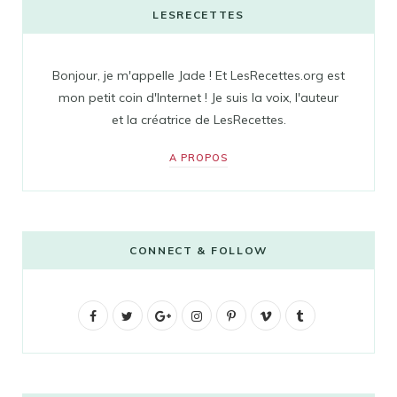
LESRECETTES
Bonjour, je m'appelle Jade ! Et LesRecettes.org est
mon petit coin d'Internet ! Je suis la voix, l'auteur
et la créatrice de LesRecettes.
A PROPOS
CONNECT & FOLLOW
F
T
G
I
P
V
T
a
w
o
n
i
i
u
c
i
o
s
n
m
m