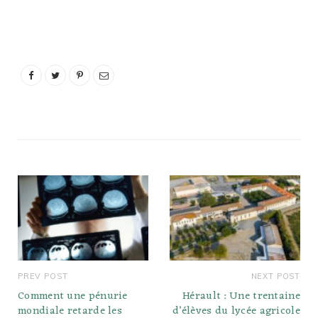
et stockés dans une
saumure de vinaigre (et
d'épices). Cette méthode
de décapage est
appelée emballage frais.
Ces types…
PREV POST
NEXT POST
Comment une pénurie
Hérault : Une trentaine
mondiale retarde les
d’élèves du lycée agricole