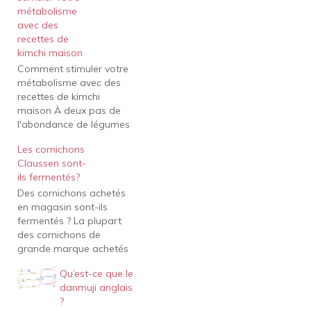
métabolisme
avec des
recettes de
kimchi maison
Comment stimuler votre
métabolisme avec des
recettes de kimchi
maison À deux pas de
l'abondance de légumes
de l'été, les gens se
Les cornichons
demandent comment
Claussen sont-
utiliser les probiotiques
ils fermentés?
naturels pour améliorer
Des cornichons achetés
leur métabolisme. Y a-t-il
en magasin sont-ils
des choses qui stimulent
fermentés ? La plupart
la digestion rapide et
des cornichons de
comment les
grande marque achetés
consommez-vous pour
en magasin ne sont pas
un effet maximum ?…
Qu’est-ce que le
fermentés. Au lieu de
danmuji anglais
cela, ces concombres
?
sont simplement marinés