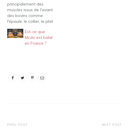
principalement des
muscles issus de l'avant
des bovins comme
l'épaule, le collier, le plat
de côte. "Dans les usines,
Est-ce que
les viandes sont
Mcdo est halal
grossièrement hachées
en France ?
par d'immenses
couteaux et le taux de
matière grasse est
mesuré par infrarouge.
Mais encore, Comment
sont fait les steak de
Mcdo ?…
PREV POST
NEXT POST