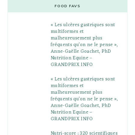
e
t
g
t
t
e
b
FOOD FAVS
b
t
l
a
e
o
l
« Les ulcères gastriques sont
o
e
e
g
r
r
multiformes et
o
r
P
r
e
malheureusement plus
fréquents qu’on ne le pense »,
k
l
a
s
Anne-Gaëlle Goachet, PhD
u
m
t
Nutrition Equine –
GRANDPRIX INFO
s
« Les ulcères gastriques sont
multiformes et
malheureusement plus
fréquents qu’on ne le pense »,
Anne-Gaëlle Goachet, PhD
Nutrition Equine –
GRANDPRIX INFO
Nutri-score : 320 scientifiques