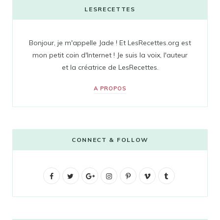
LESRECETTES
Bonjour, je m'appelle Jade ! Et LesRecettes.org est
mon petit coin d'Internet ! Je suis la voix, l'auteur
et la créatrice de LesRecettes.
A PROPOS
CONNECT & FOLLOW
F
T
G
I
P
V
T
a
w
o
n
i
i
u
c
i
o
s
n
m
m