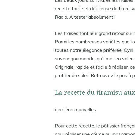
Les beaux jours sont là, et les fraises
recette facile et délicieuse de tirami
Radio. A tester absolument !
Les fraises font leur grand retour sur 
Parmi les nombreuses variétés que l’o
toutes notre élégance préférée. Cyril 
saveur gourmande, qu’il met en valeur 
Originale, rapide et facile à réaliser,
profiter du soleil. Retrouvez le pas à pa
La recette du tiramisu aux
dernières nouvelles
Pour cette recette, le pâtissier fran
pour réaliser une crème au mascarpone