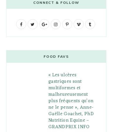
CONNECT & FOLLOW
F
T
G
I
P
V
T
a
w
o
n
i
i
u
c
i
o
s
n
m
m
e
t
g
t
t
e
b
FOOD FAVS
b
t
l
a
e
o
l
« Les ulcères
o
e
e
g
r
r
gastriques sont
o
r
P
r
e
multiformes et
malheureusement
k
l
a
s
plus fréquents qu’on
u
m
t
ne le pense », Anne-
Gaëlle Goachet, PhD
s
Nutrition Equine –
GRANDPRIX INFO