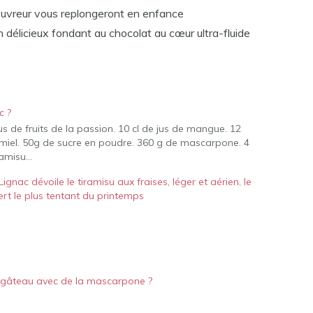
ouvreur vous replongeront en enfance
n délicieux fondant au chocolat au cœur ultra-fluide
c ?
us de fruits de la passion. 10 cl de jus de mangue. 12
 de miel. 50g de sucre en poudre. 360 g de mascarpone. 4
iramisu…
 Lignac dévoile le tiramisu aux fraises, léger et aérien, le
rt le plus tentant du printemps
 gâteau avec de la mascarpone ?