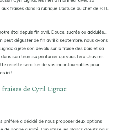
 aussi ! Cyril Lignac les met à l’honneur avec sa
su aux fraises dans la rubrique L’astuce du chef de RTL
notre étal depuis fin avril. Douce, sucrée ou acidulée…
n peut déguster de fin avril à septembre, nous avons
Lignac a jeté son dévolu sur la fraise des bois et sa
dans son tiramisu printanier qui vous fera chavirer.
 cette recette sera l’un de vos incontournables pour
s ici !
 fraises de Cyril Lignac
çais préféré a décidé de nous proposer deux options
 de bonne qualité. L’un utilise les blancs d’œufs pour