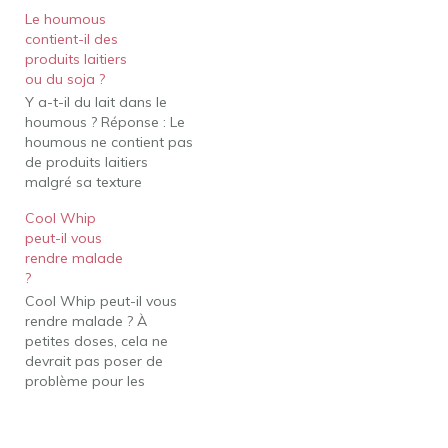
Le houmous
contient-il des
produits laitiers
ou du soja ?
Y a-t-il du lait dans le
houmous ? Réponse : Le
houmous ne contient pas
de produits laitiers
malgré sa texture
crémeuse. Les principaux
Cool Whip
ingrédients du houmous
peut-il vous
sont les pois chiches
rendre malade
(garbanzo), le tahini
?
(sésame) et l'huile. Vous
Cool Whip peut-il vous
trouverez également de
rendre malade ? À
l'ail, du sel et du jus de
petites doses, cela ne
citron dans…
devrait pas poser de
problème pour les
individus, mais de
grandes quantités
peuvent provoquer des