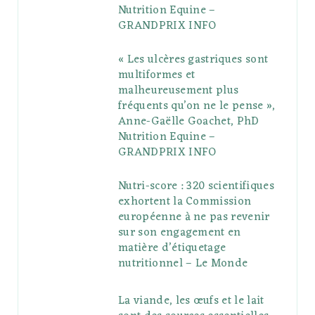
u
m
t
Nutrition Equine –
GRANDPRIX INFO
s
« Les ulcères gastriques sont
multiformes et
malheureusement plus
fréquents qu’on ne le pense »,
Anne-Gaëlle Goachet, PhD
Nutrition Equine –
GRANDPRIX INFO
Nutri-score : 320 scientifiques
exhortent la Commission
européenne à ne pas revenir
sur son engagement en
matière d’étiquetage
nutritionnel – Le Monde
La viande, les œufs et le lait