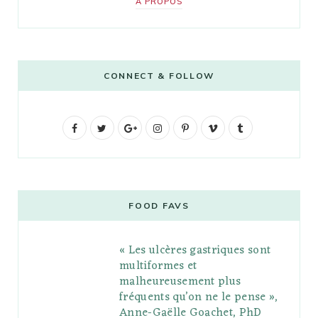
A PROPOS
CONNECT & FOLLOW
F
T
G
I
P
V
T
a
w
o
n
i
i
u
c
i
o
s
n
m
m
e
t
g
t
t
e
b
FOOD FAVS
b
t
l
a
e
o
l
« Les ulcères gastriques sont
o
e
e
g
r
r
multiformes et
o
r
P
r
e
malheureusement plus
fréquents qu’on ne le pense »,
k
l
a
s
Anne-Gaëlle Goachet, PhD