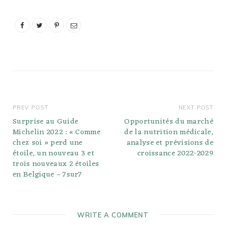
diarrhées. Peut-on
tomber malade en
mangeant du vieux Cool
Whip ? Manger de la
crème à fouetter gâtée
peut entraîner des
nausées, de…
PREV POST
NEXT POST
Surprise au Guide
Opportunités du marché
Michelin 2022 : « Comme
de la nutrition médicale,
chez soi » perd une
analyse et prévisions de
étoile, un nouveau 3 et
croissance 2022-2029
trois nouveaux 2 étoiles
en Belgique – 7sur7
WRITE A COMMENT