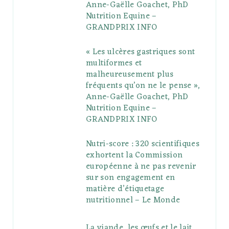
Anne-Gaëlle Goachet, PhD
u
m
t
Nutrition Equine –
GRANDPRIX INFO
s
« Les ulcères gastriques sont
multiformes et
malheureusement plus
fréquents qu’on ne le pense »,
Anne-Gaëlle Goachet, PhD
Nutrition Equine –
GRANDPRIX INFO
Nutri-score : 320 scientifiques
exhortent la Commission
européenne à ne pas revenir
sur son engagement en
matière d’étiquetage
nutritionnel – Le Monde
La viande, les œufs et le lait