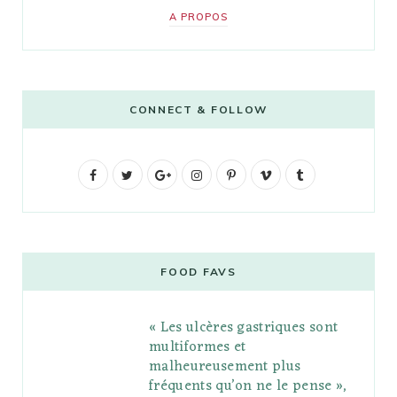
A PROPOS
CONNECT & FOLLOW
F
T
G
I
P
V
T
a
w
o
n
i
i
u
c
i
o
s
n
m
m
e
t
g
t
t
e
b
FOOD FAVS
b
t
l
a
e
o
l
« Les ulcères gastriques sont
o
e
e
g
r
r
multiformes et
o
r
P
r
e
malheureusement plus
fréquents qu’on ne le pense »,
k
l
a
s