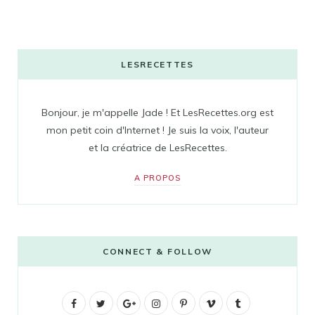
LESRECETTES
Bonjour, je m'appelle Jade ! Et LesRecettes.org est
mon petit coin d'Internet ! Je suis la voix, l'auteur
et la créatrice de LesRecettes.
A PROPOS
CONNECT & FOLLOW
F
T
G
I
P
V
T