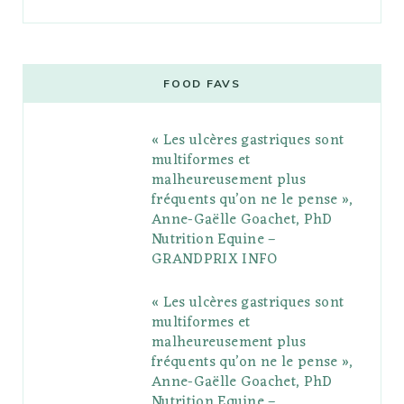
a
w
o
n
i
i
u
c
i
o
s
n
m
m
e
t
g
t
t
e
b
FOOD FAVS
b
t
l
a
e
o
l
« Les ulcères gastriques sont
o
e
e
g
r
r
multiformes et
o
r
P
r
e
malheureusement plus
fréquents qu’on ne le pense »,
k
l
a
s
Anne-Gaëlle Goachet, PhD
u
m
t
Nutrition Equine –
GRANDPRIX INFO
s
« Les ulcères gastriques sont
multiformes et
malheureusement plus
fréquents qu’on ne le pense »,
Anne-Gaëlle Goachet, PhD
Nutrition Equine –