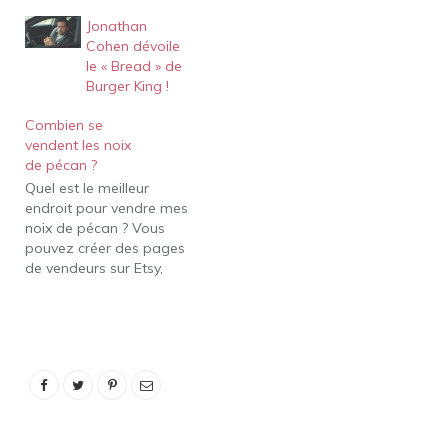
Jonathan
Cohen dévoile
le « Bread » de
Burger King !
Combien se
vendent les noix
de pécan ?
Quel est le meilleur
endroit pour vendre mes
noix de pécan ? Vous
pouvez créer des pages
de vendeurs sur Etsy,
Ebay ou même Amazon
pour vendre vos noix de
pécan partout dans le
monde. Vous pouvez
utiliser Craigslist pour
vendre aux personnes de
votre région. Si vous
voulez vraiment…