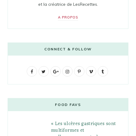
et la créatrice de LesRecettes.
A PROPOS
CONNECT & FOLLOW
F
T
G
I
P
V
T
a
w
o
n
i
i
u
c
i
o
s
n
m
m
e
t
g
t
t
e
b
FOOD FAVS
b
t
l
a
e
o
l
« Les ulcères gastriques sont
o
e
e
g
r
r
multiformes et
o
r
P
r
e