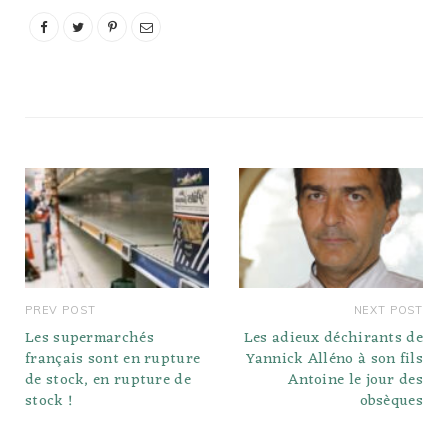
PREV POST
NEXT POST
Les supermarchés
Les adieux déchirants de
français sont en rupture
Yannick Alléno à son fils
de stock, en rupture de
Antoine le jour des
stock !
obsèques