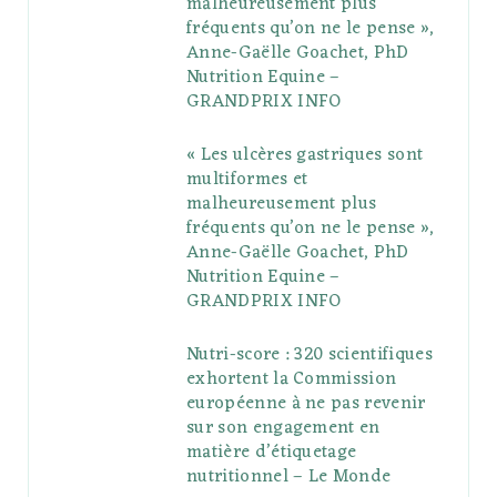
malheureusement plus
fréquents qu’on ne le pense »,
k
l
a
s
Anne-Gaëlle Goachet, PhD
u
m
t
Nutrition Equine –
GRANDPRIX INFO
s
« Les ulcères gastriques sont
multiformes et
malheureusement plus
fréquents qu’on ne le pense »,
Anne-Gaëlle Goachet, PhD
Nutrition Equine –
GRANDPRIX INFO
Nutri-score : 320 scientifiques
exhortent la Commission
européenne à ne pas revenir
sur son engagement en
matière d’étiquetage
nutritionnel – Le Monde