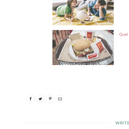
Quel 
WRIT