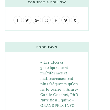
CONNECT & FOLLOW
F
T
G
I
P
V
T
a
w
o
n
i
i
u
c
i
o
s
n
m
m
e
t
g
t
t
e
b
FOOD FAVS
b
t
l
a
e
o
l
« Les ulcères
o
e
e
g
r
r
gastriques sont
o
r
P
r
e
multiformes et
malheureusement
k
l
a
s
plus fréquents qu’on
u
m
t
ne le pense », Anne-
Gaëlle Goachet, PhD
s
Nutrition Equine –
GRANDPRIX INFO