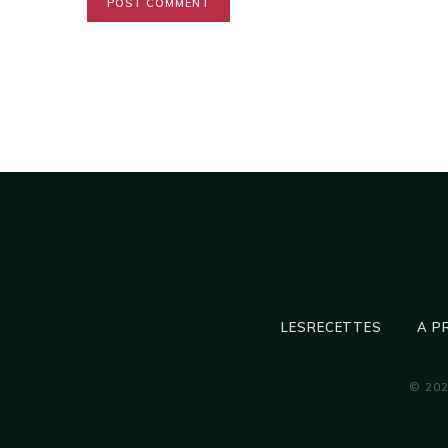
LESRECETTES
A P
© 20