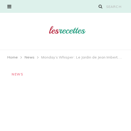
Home
News
Monday’s Whisper : Le Jardin de Jean Imbert, La Disparition d’Antoine Alainau, les Rues d’André Daguin, le Magicien Thomas Cabrol du Monténégro, Werner Kuchler Les Petits Secrets de Seymour, la Bonne Fée de Seymour, Severine Paihes, Le Groupe Anne Famose Takes Sur le Quai des Artistes de Monaco | Le Blog de Gilles Pudlowski
NEWS