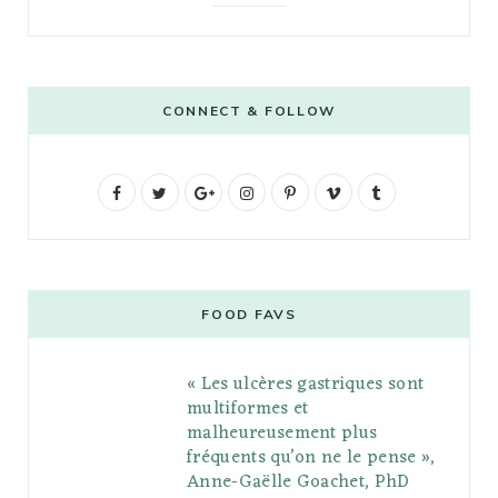
CONNECT & FOLLOW
F
T
G
I
P
V
T
a
w
o
n
i
i
u
c
i
o
s
n
m
m
e
t
g
t
t
e
b
FOOD FAVS
b
t
l
a
e
o
l
« Les ulcères gastriques sont
o
e
e
g
r
r
multiformes et
o
r
P
r
e
malheureusement plus
fréquents qu’on ne le pense »,
k
l
a
s
Anne-Gaëlle Goachet, PhD
u
m
t