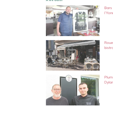
Bars 
l’Yon
Roue
bistr
Plum
Dyla