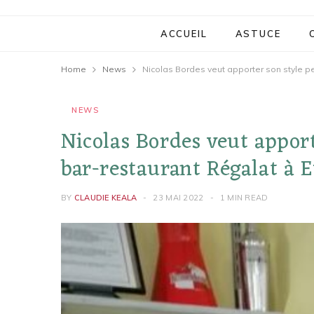
ACCUEIL
ASTUCE
Home
News
Nicolas Bordes veut apporter son style p
NEWS
Nicolas Bordes veut appor
bar-restaurant Régalat à E
BY
CLAUDIE KEALA
23 MAI 2022
1 MIN READ