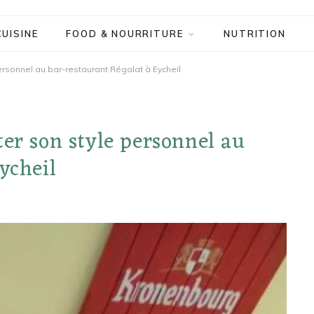
CUISINE
FOOD & NOURRITURE
NUTRITION
ersonnel au bar-restaurant Régalat à Eycheil
ter son style personnel au
ycheil