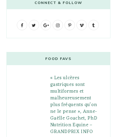
CONNECT & FOLLOW
F
T
G
I
P
V
T
a
w
o
n
i
i
u
c
i
o
s
n
m
m
e
t
g
t
t
e
b
FOOD FAVS
b
t
l
a
e
o
l
« Les ulcères
o
e
e
g
r
r
gastriques sont
o
r
P
r
e
multiformes et
malheureusement
k
l
a
s
plus fréquents qu’on
u
m
t
ne le pense », Anne-
Gaëlle Goachet, PhD
s
Nutrition Equine –
GRANDPRIX INFO