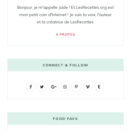
Bonjour, je m'appelle Jade ! Et LesRecettes.org est
mon petit coin d'Internet ! Je suis la voix, l'auteur
et la créatrice de LesRecettes.
A PROPOS
CONNECT & FOLLOW
F
T
G
I
P
V
T
a
w
o
n
i
i
u
c
i
o
s
n
m
m
e
t
g
t
t
e
b
FOOD FAVS
b
t
l
a
e
o
l