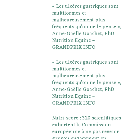
« Les ulcères gastriques sont
o
e
e
g
r
r
multiformes et
o
r
P
r
e
malheureusement plus
fréquents qu’on ne le pense »,
k
l
a
s
Anne-Gaëlle Goachet, PhD
u
m
t
Nutrition Equine –
GRANDPRIX INFO
s
« Les ulcères gastriques sont
multiformes et
malheureusement plus
fréquents qu’on ne le pense »,
Anne-Gaëlle Goachet, PhD
Nutrition Equine –
GRANDPRIX INFO
Nutri-score : 320 scientifiques
exhortent la Commission
européenne à ne pas revenir
sur son engagement en