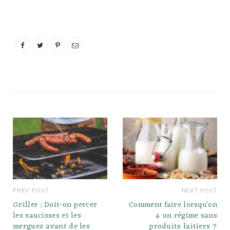
matières grasses et ses
flocons larges et blancs
comme neige offrent un
goût net et sucré avec
des notes d'umami, c'est
pourquoi il est parfois
comparé aux
caractéristiques…
PREV POST
NEXT POST
Griller : Doit-on percer
Comment faire lorsqu’on
les saucisses et les
a un régime sans
merguez avant de les
produits laitiers ?