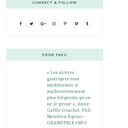
CONNECT & FOLLOW
F
T
G
I
P
V
T
a
w
o
n
i
i
u
c
i
o
s
n
m
m
e
t
g
t
t
e
b
FOOD FAVS
b
t
l
a
e
o
l
« Les ulcères
o
e
e
g
r
r
gastriques sont
o
r
P
r
e
multiformes et
malheureusement
k
l
a
s
plus fréquents qu’on
u
m
t
ne le pense », Anne-
Gaëlle Goachet, PhD
s
Nutrition Equine –
GRANDPRIX INFO