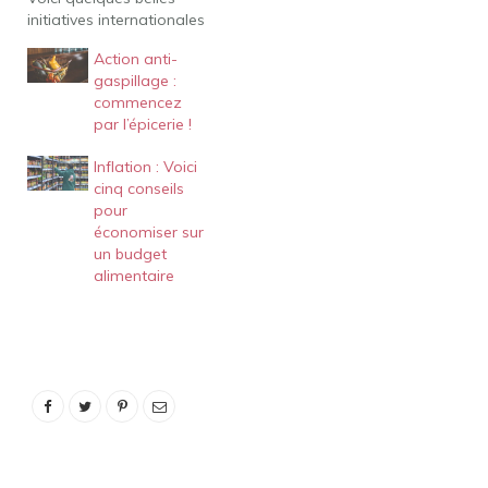
initiatives internationales
anti-déchets dont nous
Action anti-
pouvons nous inspirer au
gaspillage :
Québec! exister
commencez
Allemagne, une nouvelle
par l’épicerie !
campagne
gouvernementale "Zu gut
Inflation : Voici
für die Tonne" (Trop bon
cinq conseils
pour une poubelle) a été
pour
lancée en mars 2012
économiser sur
pour donner aux citoyens
un budget
des trucs et…
alimentaire