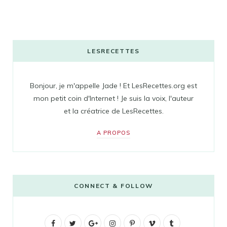
LESRECETTES
Bonjour, je m'appelle Jade ! Et LesRecettes.org est
mon petit coin d'Internet ! Je suis la voix, l'auteur
et la créatrice de LesRecettes.
A PROPOS
CONNECT & FOLLOW
F
T
G
I
P
V
T