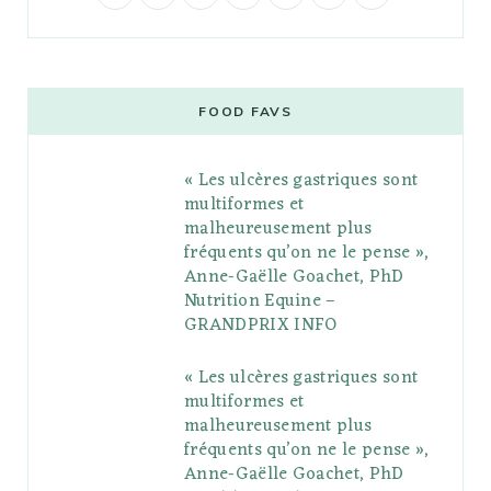
a
w
o
n
i
i
u
c
i
o
s
n
m
m
e
t
g
t
t
e
b
FOOD FAVS
b
t
l
a
e
o
l
« Les ulcères gastriques sont
o
e
e
g
r
r
multiformes et
o
r
P
r
e
malheureusement plus
fréquents qu’on ne le pense »,
k
l
a
s
Anne-Gaëlle Goachet, PhD
u
m
t
Nutrition Equine –
GRANDPRIX INFO
s
« Les ulcères gastriques sont
multiformes et
malheureusement plus
fréquents qu’on ne le pense »,
Anne-Gaëlle Goachet, PhD