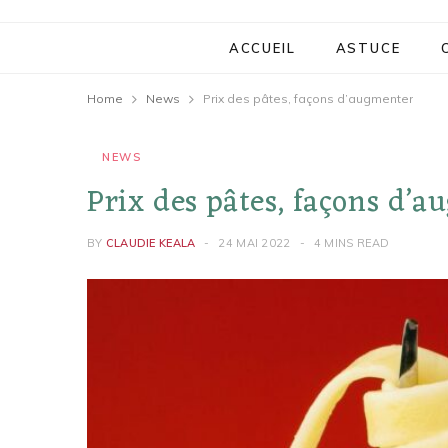
ACCUEIL
ASTUCE
Home
News
Prix ​​des pâtes, façons d’augmenter
NEWS
Prix ​​des pâtes, façons d’
BY
CLAUDIE KEALA
24 MAI 2022
4 MINS READ