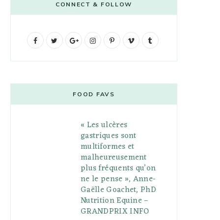
CONNECT & FOLLOW
F
T
G
I
P
V
T
a
w
o
n
i
i
u
c
i
o
s
n
m
m
e
t
g
t
t
e
b
FOOD FAVS
b
t
l
a
e
o
l
« Les ulcères
o
e
e
g
r
r
gastriques sont
o
r
P
r
e
multiformes et
malheureusement
k
l
a
s
plus fréquents qu’on
u
m
t
ne le pense », Anne-
Gaëlle Goachet, PhD
s
Nutrition Equine –
GRANDPRIX INFO