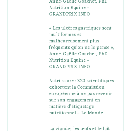
Anne-Gaëlle Goachet, PhD
u
m
t
Nutrition Equine –
GRANDPRIX INFO
s
« Les ulcères gastriques sont
multiformes et
malheureusement plus
fréquents qu’on ne le pense »,
Anne-Gaëlle Goachet, PhD
Nutrition Equine –
GRANDPRIX INFO
Nutri-score : 320 scientifiques
exhortent la Commission
européenne à ne pas revenir
sur son engagement en
matière d’étiquetage
nutritionnel – Le Monde
La viande, les œufs et le lait