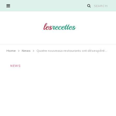
Home
News
Quatre nouveaux restaurants ont désespérément besoin d’être découverts à Nice et aux alentours
NEWS