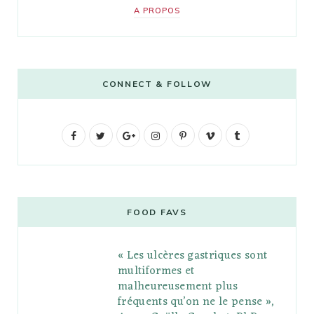
A PROPOS
CONNECT & FOLLOW
F
T
G
I
P
V
T
a
w
o
n
i
i
u
c
i
o
s
n
m
m
e
t
g
t
t
e
b
FOOD FAVS
b
t
l
a
e
o
l
« Les ulcères gastriques sont
o
e
e
g
r
r
multiformes et
o
r
P
r
e
malheureusement plus
fréquents qu’on ne le pense »,
k
l
a
s