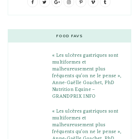
F
T
G
I
P
V
T
a
w
o
n
i
i
u
c
i
o
s
n
m
m
e
t
g
t
t
e
b
FOOD FAVS
b
t
l
a
e
o
l
« Les ulcères gastriques sont
o
e
e
g
r
r
multiformes et
o
r
P
r
e
malheureusement plus
fréquents qu’on ne le pense »,
k
l
a
s
Anne-Gaëlle Goachet, PhD
u
m
t
Nutrition Equine –
GRANDPRIX INFO
s
« Les ulcères gastriques sont
multiformes et
malheureusement plus
fréquents qu’on ne le pense »,
Anne-Gaëlle Goachet, PhD