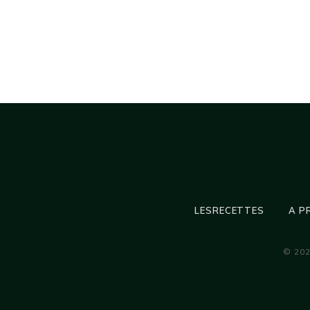
LESRECETTES
A P
© 20