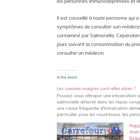
les personnes immunodéprimées et l
Il est conseillé à toute personne qui
symptômes de consulter son médecin e
contaminé par Salmonella. Cependant
jours suivant la consommation du produ
consulter un médecin.
A lire aussi
Les cuisines maigres sont-elles sûres ?
Pouvez-vous attraper une intoxication a
salmonelle détecté dans les repas conge
une cause fréquente d'intoxication alimen
particulier pour les nourrissons, les pe
Rapp
était
Beau