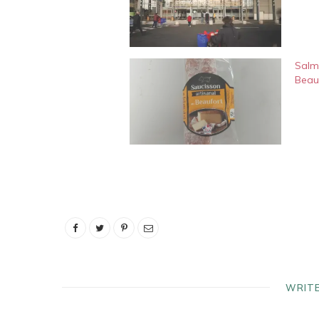
Salmo
Beau
WRIT