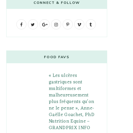
CONNECT & FOLLOW
F
T
G
I
P
V
T
a
w
o
n
i
i
u
c
i
o
s
n
m
m
e
t
g
t
t
e
b
FOOD FAVS
b
t
l
a
e
o
l
« Les ulcères
o
e
e
g
r
r
gastriques sont
o
r
P
r
e
multiformes et
malheureusement
k
l
a
s
plus fréquents qu’on
u
m
t
ne le pense », Anne-
Gaëlle Goachet, PhD
s
Nutrition Equine –
GRANDPRIX INFO