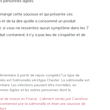
es personnes âgées.
 a mangé cette saucisse et qui présente ces
t de lui dire qu’elle a consommé un produit
, si vous ne ressentez aucun symptôme dans les 7
it contaminé, il n’y a pas lieu de s’inquiéter et de
limentaire à partir de repas congelés? Le type de
lés est Salmonella sérotype Chester. La salmonelle est
taire. Les infections peuvent être mortelles, en
rsonnes âgées et les autres personnes dont le…
el de masse en France : L’aliment vendu par Carrefour
 contaminé par la salmonelle et était une saucisse de
fort