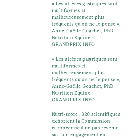
« Les ulcères gastriques sont
o
e
e
g
r
r
multiformes et
o
r
P
r
e
malheureusement plus
fréquents qu’on ne le pense »,
k
l
a
s
Anne-Gaëlle Goachet, PhD
u
m
t
Nutrition Equine –
GRANDPRIX INFO
s
« Les ulcères gastriques sont
multiformes et
malheureusement plus
fréquents qu’on ne le pense »,
Anne-Gaëlle Goachet, PhD
Nutrition Equine –
GRANDPRIX INFO
Nutri-score : 320 scientifiques
exhortent la Commission
européenne à ne pas revenir
sur son engagement en