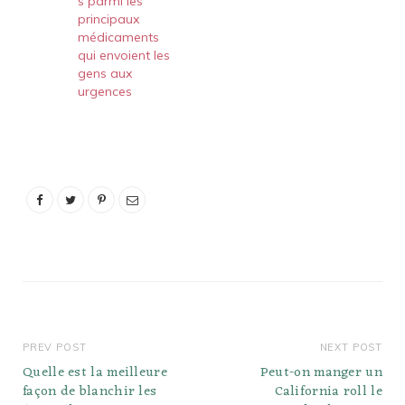
s parmi les
principaux
médicaments
qui envoient les
gens aux
urgences
PREV POST
NEXT POST
Quelle est la meilleure
Peut-on manger un
façon de blanchir les
California roll le