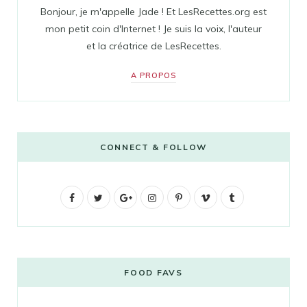
Bonjour, je m'appelle Jade ! Et LesRecettes.org est
mon petit coin d'Internet ! Je suis la voix, l'auteur
et la créatrice de LesRecettes.
A PROPOS
CONNECT & FOLLOW
F
T
G
I
P
V
T
a
w
o
n
i
i
u
c
i
o
s
n
m
m
e
t
g
t
t
e
b
FOOD FAVS
b
t
l
a
e
o
l