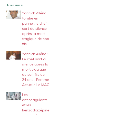
A lire aussi
Yannick Alléno
tombe en
panne : le chef
sort du silence
après la mort
tragique de son
fils
Yannick Alléno :
Le chef sort du
silence après la
mort tragique
de son fils de
24 ans : Femme
Actuelle Le MAG
Les
anticoagulants
et les
benzodiazépine