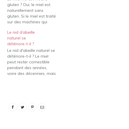
gluten ? Oui, le miel est
naturellement sans
gluten. Si le miel est traité
sur des machines qui
traitent également des
Le nid d’abeille
grains contenant du
naturel se
gluten lors de la mise en
détériore-t-il ?
bouteille, il est possible
Le nid d'abeille naturel se
qu'une contamination
détériore-t-il ? Le miel
croisée se produise. Le
peut rester comestible
miel est-il un produit
pendant des années,
laitier…
voire des décennies, mais
le miel est un produit
naturel, ce qui signifie
qu'il changera avec le
temps. Pour le miel, ces
changements peuvent
inclure un
assombrissement de la
couleur, une consistance
plus épaisse et…