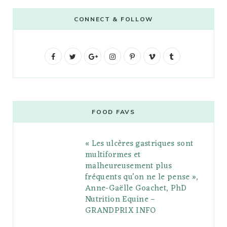
CONNECT & FOLLOW
F
T
G
I
P
V
T
a
w
o
n
i
i
u
c
i
o
s
n
m
m
e
t
g
t
t
e
b
FOOD FAVS
b
t
l
a
e
o
l
« Les ulcères gastriques sont
o
e
e
g
r
r
multiformes et
o
r
P
r
e
malheureusement plus
fréquents qu’on ne le pense »,
k
l
a
s
Anne-Gaëlle Goachet, PhD
u
m
t
Nutrition Equine –
GRANDPRIX INFO
s