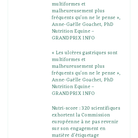
multiformes et
o
r
P
r
e
malheureusement plus
fréquents qu’on ne le pense »,
k
l
a
s
Anne-Gaëlle Goachet, PhD
u
m
t
Nutrition Equine –
GRANDPRIX INFO
s
« Les ulcères gastriques sont
multiformes et
malheureusement plus
fréquents qu’on ne le pense »,
Anne-Gaëlle Goachet, PhD
Nutrition Equine –
GRANDPRIX INFO
Nutri-score : 320 scientifiques
exhortent la Commission
européenne à ne pas revenir
sur son engagement en
matière d’étiquetage