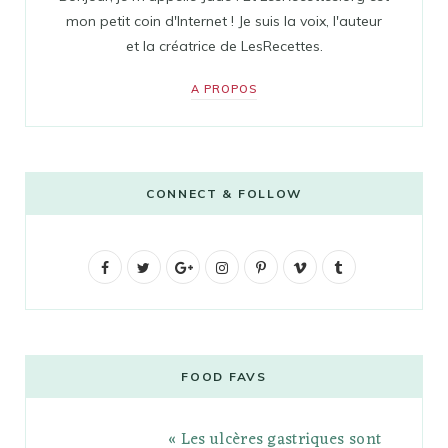
mon petit coin d'Internet ! Je suis la voix, l'auteur
et la créatrice de LesRecettes.
A PROPOS
CONNECT & FOLLOW
F
T
G
I
P
V
T
a
w
o
n
i
i
u
c
i
o
s
n
m
m
e
t
g
t
t
e
b
FOOD FAVS
b
t
l
a
e
o
l
« Les ulcères gastriques sont
o
e
e
g
r
r