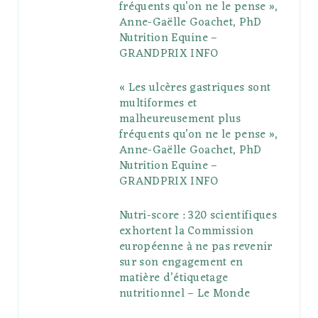
fréquents qu’on ne le pense »,
k
l
a
s
Anne-Gaëlle Goachet, PhD
u
m
t
Nutrition Equine –
GRANDPRIX INFO
s
« Les ulcères gastriques sont
multiformes et
malheureusement plus
fréquents qu’on ne le pense »,
Anne-Gaëlle Goachet, PhD
Nutrition Equine –
GRANDPRIX INFO
Nutri-score : 320 scientifiques
exhortent la Commission
européenne à ne pas revenir
sur son engagement en
matière d’étiquetage
nutritionnel – Le Monde