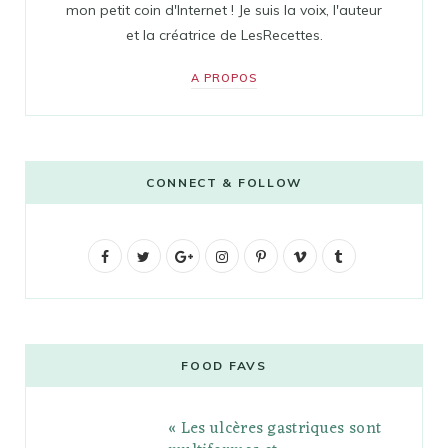
mon petit coin d'Internet ! Je suis la voix, l'auteur
et la créatrice de LesRecettes.
A PROPOS
CONNECT & FOLLOW
F
T
G
I
P
V
T
a
w
o
n
i
i
u
c
i
o
s
n
m
m
e
t
g
t
t
e
b
FOOD FAVS
b
t
l
a
e
o
l
« Les ulcères gastriques sont
o
e
e
g
r
r