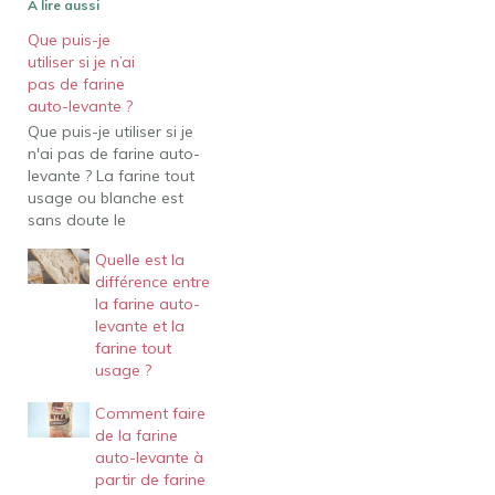
A lire aussi
Que puis-je
utiliser si je n’ai
pas de farine
auto-levante ?
Que puis-je utiliser si je
n'ai pas de farine auto-
levante ? La farine tout
usage ou blanche est
sans doute le
remplacement le plus
Quelle est la
simple de la farine auto-
différence entre
levante. En effet, la farine
la farine auto-
auto-levante est une
levante et la
combinaison de farine
farine tout
blanche et d'un agent
usage ?
levant. Comment faire de
la farine auto-levante…
Comment faire
de la farine
auto-levante à
partir de farine