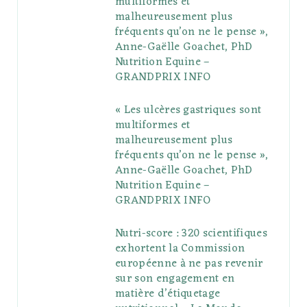
multiformes et
o
r
P
r
e
malheureusement plus
fréquents qu’on ne le pense »,
k
l
a
s
Anne-Gaëlle Goachet, PhD
u
m
t
Nutrition Equine –
GRANDPRIX INFO
s
« Les ulcères gastriques sont
multiformes et
malheureusement plus
fréquents qu’on ne le pense »,
Anne-Gaëlle Goachet, PhD
Nutrition Equine –
GRANDPRIX INFO
Nutri-score : 320 scientifiques
exhortent la Commission
européenne à ne pas revenir
sur son engagement en
matière d’étiquetage