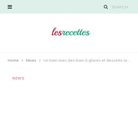
Home
News
Un train avec des bars à glaces et desserts arrive au Big Mamma, le food court de Paris !
NEWS