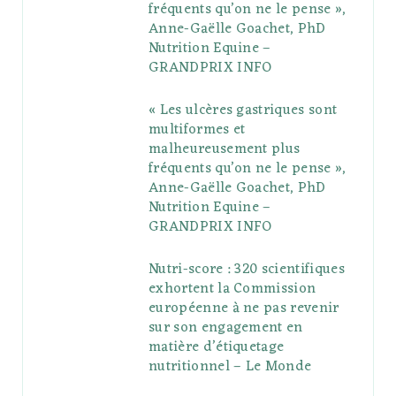
fréquents qu’on ne le pense »,
k
l
a
s
Anne-Gaëlle Goachet, PhD
u
m
t
Nutrition Equine –
GRANDPRIX INFO
s
« Les ulcères gastriques sont
multiformes et
malheureusement plus
fréquents qu’on ne le pense »,
Anne-Gaëlle Goachet, PhD
Nutrition Equine –
GRANDPRIX INFO
Nutri-score : 320 scientifiques
exhortent la Commission
européenne à ne pas revenir
sur son engagement en
matière d’étiquetage
nutritionnel – Le Monde