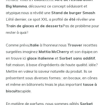
Big Mamma
, découvrez ce concept séduisant et
atypique.nous a révélé une
Stand de burger Smash
L’été dernier, ce spot XXL a profité de
été
révéler une
Train de glaces et de desserts
Pas de problème pour
rester à quai !
Comme prévu,
Italie
à l’honneur.nous
Trouver
recettes
surgelées imaginez
Mattia McCherry
et son équipe.on
en trouve ici
glace italienne
et
Sorbet sans additif
,
fait maison, à base d’ingrédients de haute qualité. idée?
Mettre en valeur la saveur naturelle du produit. Ils se
présentent sous diverses formes : en bocaux, en cônes
et même en bâtonnets !mais le plus important
tasse à
biscuits
cupide.
En matière de parfums, nous sommes gâtés
Sorbet