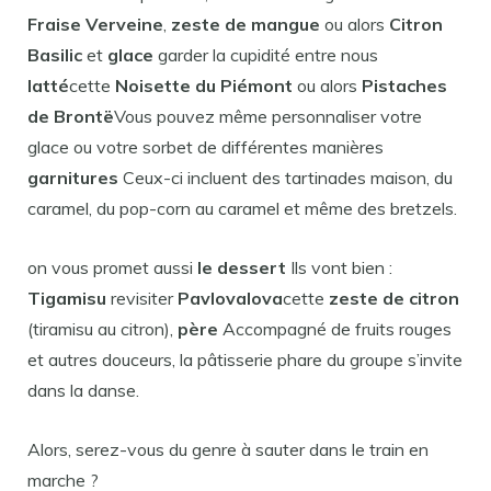
Fraise Verveine
,
zeste de mangue
ou alors
Citron
Basilic
et
glace
garder la cupidité entre nous
latté
cette
Noisette du Piémont
ou alors
Pistaches
de Brontë
Vous pouvez même personnaliser votre
glace ou votre sorbet de différentes manières
garnitures
Ceux-ci incluent des tartinades maison, du
caramel, du pop-corn au caramel et même des bretzels.
on vous promet aussi
le dessert
Ils vont bien :
Tigamisu
revisiter
Pavlovalova
cette
zeste de citron
(tiramisu au citron),
père
Accompagné de fruits rouges
et autres douceurs, la pâtisserie phare du groupe s’invite
dans la danse.
Alors, serez-vous du genre à sauter dans le train en
marche ?