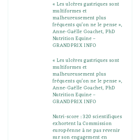
« Les ulcères gastriques sont
o
e
e
g
r
r
multiformes et
o
r
P
r
e
malheureusement plus
fréquents qu’on ne le pense »,
k
l
a
s
Anne-Gaëlle Goachet, PhD
u
m
t
Nutrition Equine –
GRANDPRIX INFO
s
« Les ulcères gastriques sont
multiformes et
malheureusement plus
fréquents qu’on ne le pense »,
Anne-Gaëlle Goachet, PhD
Nutrition Equine –
GRANDPRIX INFO
Nutri-score : 320 scientifiques
exhortent la Commission
européenne à ne pas revenir
sur son engagement en