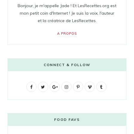
Bonjour, je m'appelle Jade ! Et LesRecettes.org est
mon petit coin d'Internet ! Je suis la voix, l'auteur
et la créatrice de LesRecettes.
A PROPOS
CONNECT & FOLLOW
F
T
G
I
P
V
T
a
w
o
n
i
i
u
c
i
o
s
n
m
m
e
t
g
t
t
e
b
FOOD FAVS
b
t
l
a
e
o
l