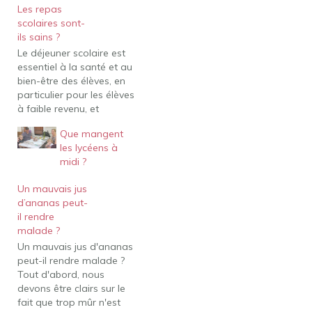
Les repas
scolaires sont-
ils sains ?
Le déjeuner scolaire est
essentiel à la santé et au
bien-être des élèves, en
particulier pour les élèves
à faible revenu, et
garantit que les élèves
Que mangent
ont la nutrition dont ils
les lycéens à
ont besoin tout au long
midi ?
de la journée pour
apprendre. La recherche
Un mauvais jus
montre que la réception
d’ananas peut-
de repas scolaires…
il rendre
malade ?
Un mauvais jus d'ananas
peut-il rendre malade ?
Tout d'abord, nous
devons être clairs sur le
fait que trop mûr n'est