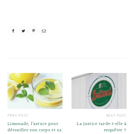
pas toujours synonyme
de pourri, même dans le
cas de l'ananas
capricieux. Cela dit, une
intoxication alimentaire à
l'ananas est
certainement possible,
bien que rare. ... Donc
non, l'ananas…
PREV POST
NEXT POST
Limonade, l’astuce pour
La justice tarde-t-elle à
détoxifier son corps et sa
enquêter ?