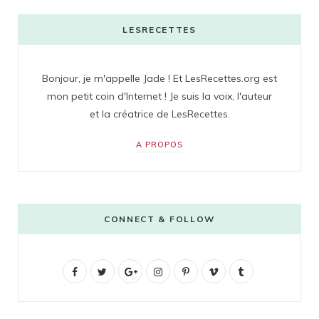
LESRECETTES
Bonjour, je m'appelle Jade ! Et LesRecettes.org est
mon petit coin d'Internet ! Je suis la voix, l'auteur
et la créatrice de LesRecettes.
A PROPOS
CONNECT & FOLLOW
F
T
G
I
P
V
T
a
w
o
n
i
i
u