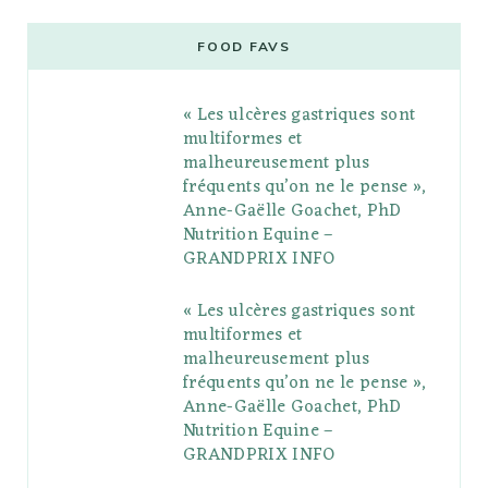
c
i
o
s
n
m
m
e
t
g
t
t
e
b
FOOD FAVS
b
t
l
a
e
o
l
« Les ulcères gastriques sont
o
e
e
g
r
r
multiformes et
o
r
P
r
e
malheureusement plus
fréquents qu’on ne le pense »,
k
l
a
s
Anne-Gaëlle Goachet, PhD
u
m
t
Nutrition Equine –
GRANDPRIX INFO
s
« Les ulcères gastriques sont
multiformes et
malheureusement plus
fréquents qu’on ne le pense »,
Anne-Gaëlle Goachet, PhD
Nutrition Equine –
GRANDPRIX INFO