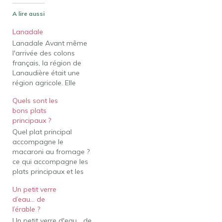
A lire aussi
Lanadale
Lanadale Avant même
l'arrivée des colons
français, la région de
Lanaudière était une
région agricole. Elle
demeure l'une des
Quels sont les
régions agricoles les plus
bons plats
riches du Québec. Pour la
principaux ?
découvrir, empruntez
Quel plat principal
l'une des six routes
accompagne le
gourmandes, dites
macaroni au fromage ?
routes de campagne. Au
ce qui accompagne les
programme : visites
plats principaux et les
guidées de la ferme,
accompagnements de
dégustations de
Un petit verre
macaroni au fromage
produits…
d’eau… de
Pain de viande. Poulet ou
l’érable ?
porc effiloché BBQ.
Un petit verre d'eau... de
Salade De Chou.